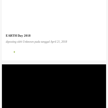
EARTH Day 2018
diposting oleh
Unknown
pada tanggal
April 21, 2018
0