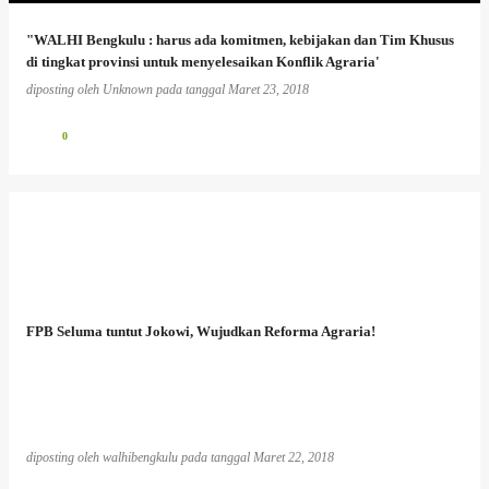
"WALHI Bengkulu : harus ada komitmen, kebijakan dan Tim Khusus
di tingkat provinsi untuk menyelesaikan Konflik Agraria'
diposting oleh
Unknown
pada tanggal
Maret 23, 2018
0
FPB Seluma tuntut Jokowi, Wujudkan Reforma Agraria!
diposting oleh
walhibengkulu
pada tanggal
Maret 22, 2018