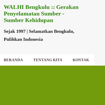
WALHI Bengkulu :: Gerakan
Langsung ke konten utama
Penyelamatan Sumber -
Sumber Kehidupan
Sejak 1997 | Selamatkan Bengkulu,
Pulihkan Indonesia
BERANDA
TENTANG KITA
KONTAK
EKSEKUTIF DAERAH
DEWAN DAERAH
P
o
s
t
i
n