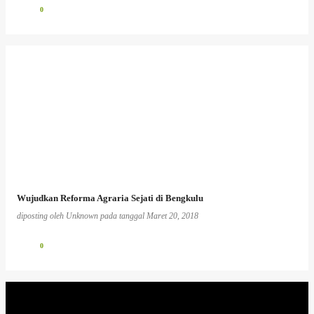
0
Wujudkan Reforma Agraria Sejati di Bengkulu
diposting oleh
Unknown
pada tanggal
Maret 20, 2018
0