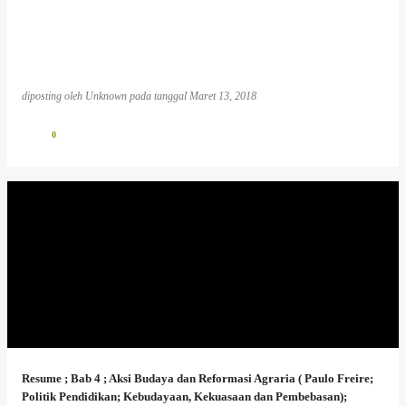
diposting oleh
Unknown
pada tanggal
Maret 13, 2018
0
Resume ; Bab 4 ; Aksi Budaya dan Reformasi Agraria ( Paulo Freire;
Politik Pendidikan; Kebudayaan, Kekuasaan dan Pembebasan);