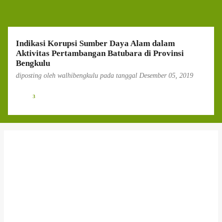
g
a
n
Indikasi Korupsi Sumber Daya Alam dalam
Aktivitas Pertambangan Batubara di Provinsi
Bengkulu
diposting oleh
walhibengkulu
pada tanggal
Desember 05, 2019
3