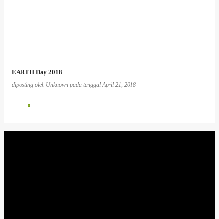
EARTH Day 2018
diposting oleh
Unknown
pada tanggal
April 21, 2018
0