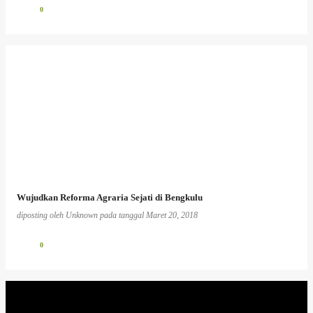
0
Wujudkan Reforma Agraria Sejati di Bengkulu
diposting oleh
Unknown
pada tanggal
Maret 20, 2018
0