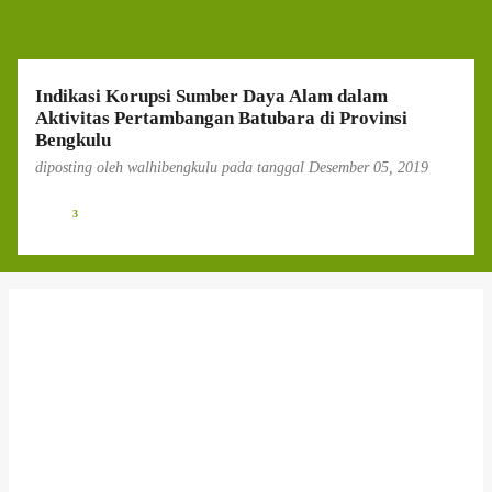
g
a
n
Indikasi Korupsi Sumber Daya Alam dalam
Aktivitas Pertambangan Batubara di Provinsi
Bengkulu
diposting oleh
walhibengkulu
pada tanggal
Desember 05, 2019
3