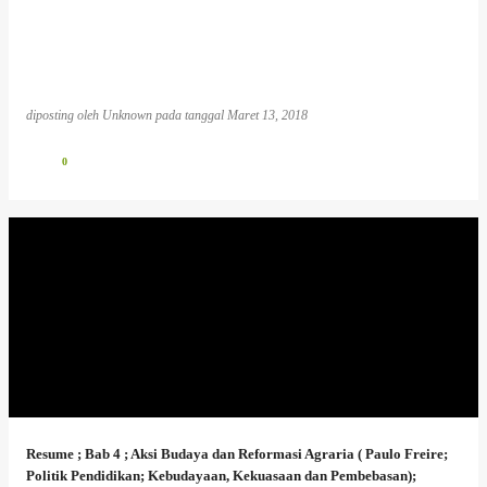
diposting oleh
Unknown
pada tanggal
Maret 13, 2018
0
Resume ; Bab 4 ; Aksi Budaya dan Reformasi Agraria ( Paulo Freire;
Politik Pendidikan; Kebudayaan, Kekuasaan dan Pembebasan);