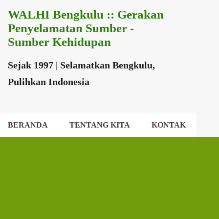
WALHI Bengkulu :: Gerakan
Langsung ke konten utama
Penyelamatan Sumber -
Sumber Kehidupan
Sejak 1997 | Selamatkan Bengkulu,
Pulihkan Indonesia
BERANDA
TENTANG KITA
KONTAK
EKSEKUTIF DAERAH
DEWAN DAERAH
P
o
s
t
i
n