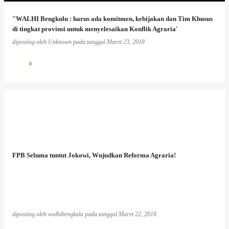
"WALHI Bengkulu : harus ada komitmen, kebijakan dan Tim Khusus
di tingkat provinsi untuk menyelesaikan Konflik Agraria'
diposting oleh
Unknown
pada tanggal
Maret 23, 2018
0
FPB Seluma tuntut Jokowi, Wujudkan Reforma Agraria!
diposting oleh
walhibengkulu
pada tanggal
Maret 22, 2018