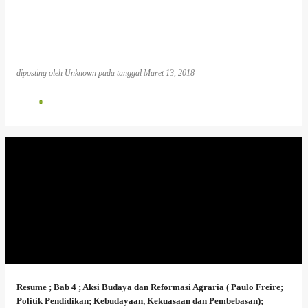
diposting oleh
Unknown
pada tanggal
Maret 13, 2018
0
Resume ; Bab 4 ; Aksi Budaya dan Reformasi Agraria ( Paulo Freire;
Politik Pendidikan; Kebudayaan, Kekuasaan dan Pembebasan);