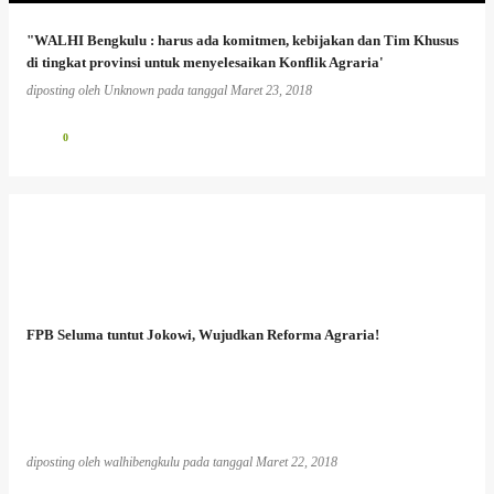
"WALHI Bengkulu : harus ada komitmen, kebijakan dan Tim Khusus
di tingkat provinsi untuk menyelesaikan Konflik Agraria'
diposting oleh
Unknown
pada tanggal
Maret 23, 2018
0
FPB Seluma tuntut Jokowi, Wujudkan Reforma Agraria!
diposting oleh
walhibengkulu
pada tanggal
Maret 22, 2018