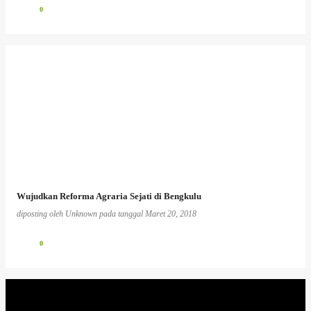
0
Wujudkan Reforma Agraria Sejati di Bengkulu
diposting oleh
Unknown
pada tanggal
Maret 20, 2018
0