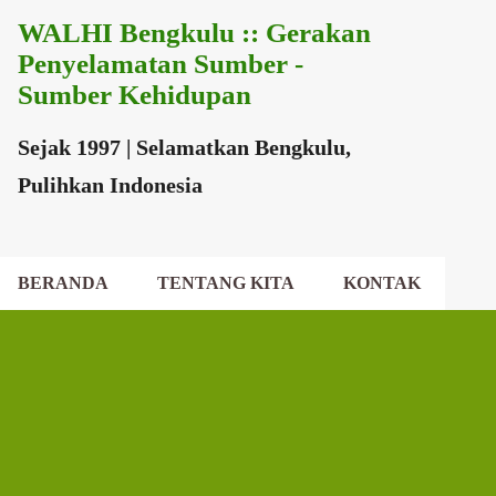
WALHI Bengkulu :: Gerakan
Langsung ke konten utama
Penyelamatan Sumber -
Sumber Kehidupan
Sejak 1997 | Selamatkan Bengkulu,
Pulihkan Indonesia
BERANDA
TENTANG KITA
KONTAK
EKSEKUTIF DAERAH
DEWAN DAERAH
P
o
s
t
i
n