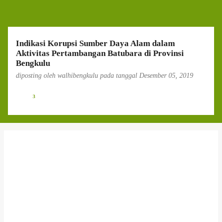
g
a
n
Indikasi Korupsi Sumber Daya Alam dalam
Aktivitas Pertambangan Batubara di Provinsi
Bengkulu
diposting oleh
walhibengkulu
pada tanggal
Desember 05, 2019
3