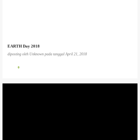
EARTH Day 2018
diposting oleh
Unknown
pada tanggal
April 21, 2018
0