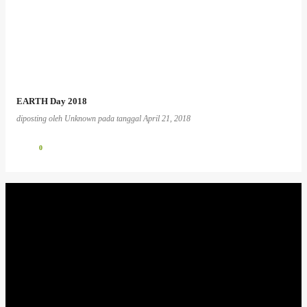
EARTH Day 2018
diposting oleh
Unknown
pada tanggal
April 21, 2018
0