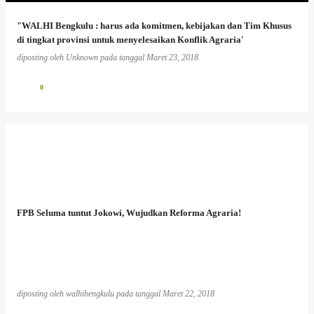
"WALHI Bengkulu : harus ada komitmen, kebijakan dan Tim Khusus
di tingkat provinsi untuk menyelesaikan Konflik Agraria'
diposting oleh
Unknown
pada tanggal
Maret 23, 2018
0
FPB Seluma tuntut Jokowi, Wujudkan Reforma Agraria!
diposting oleh
walhibengkulu
pada tanggal
Maret 22, 2018