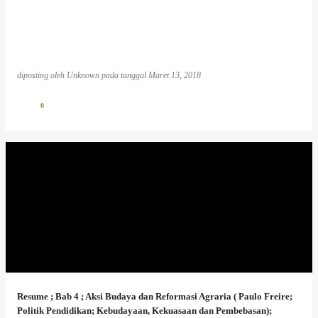
diposting oleh
Unknown
pada tanggal
Maret 13, 2018
0
Resume ; Bab 4 ; Aksi Budaya dan Reformasi Agraria ( Paulo Freire;
Politik Pendidikan; Kebudayaan, Kekuasaan dan Pembebasan);