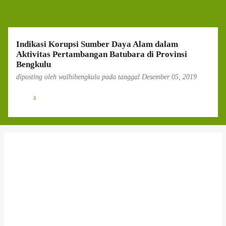
g
a
n
Indikasi Korupsi Sumber Daya Alam dalam
Aktivitas Pertambangan Batubara di Provinsi
Bengkulu
diposting oleh
walhibengkulu
pada tanggal
Desember 05, 2019
3