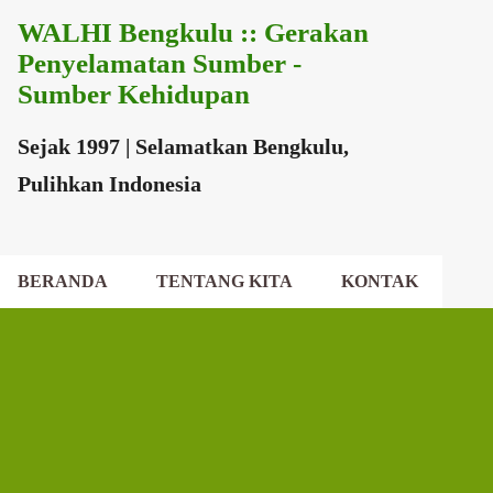
WALHI Bengkulu :: Gerakan
Langsung ke konten utama
Penyelamatan Sumber -
Sumber Kehidupan
Sejak 1997 | Selamatkan Bengkulu,
Pulihkan Indonesia
BERANDA
TENTANG KITA
KONTAK
EKSEKUTIF DAERAH
DEWAN DAERAH
P
o
s
t
i
n