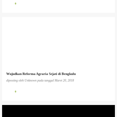
0
Wujudkan Reforma Agraria Sejati di Bengkulu
diposting oleh
Unknown
pada tanggal
Maret 20, 2018
0