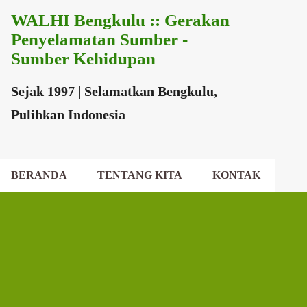
WALHI Bengkulu :: Gerakan
Langsung ke konten utama
Penyelamatan Sumber -
Sumber Kehidupan
Sejak 1997 | Selamatkan Bengkulu,
Pulihkan Indonesia
BERANDA
TENTANG KITA
KONTAK
EKSEKUTIF DAERAH
DEWAN DAERAH
P
o
s
t
i
n