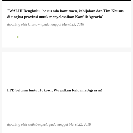
"WALHI Bengkulu : harus ada komitmen, kebijakan dan Tim Khusus
di tingkat provinsi untuk menyelesaikan Konflik Agraria'
diposting oleh
Unknown
pada tanggal
Maret 23, 2018
0
FPB Seluma tuntut Jokowi, Wujudkan Reforma Agraria!
diposting oleh
walhibengkulu
pada tanggal
Maret 22, 2018