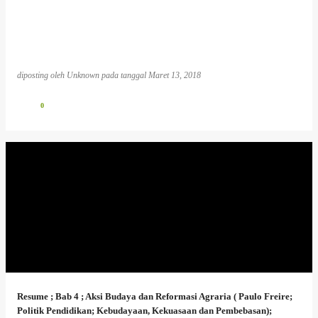
diposting oleh
Unknown
pada tanggal
Maret 13, 2018
0
Resume ; Bab 4 ; Aksi Budaya dan Reformasi Agraria ( Paulo Freire;
Politik Pendidikan; Kebudayaan, Kekuasaan dan Pembebasan);