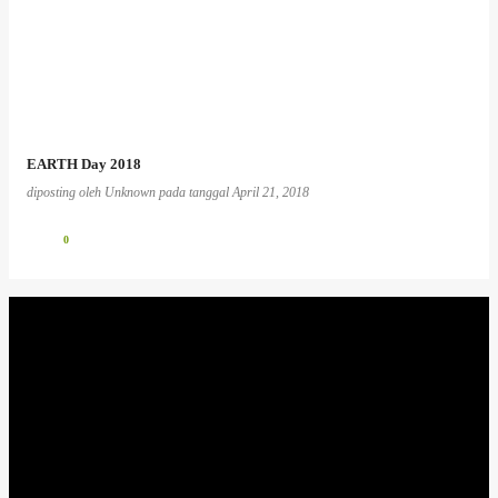
EARTH Day 2018
diposting oleh
Unknown
pada tanggal
April 21, 2018
0