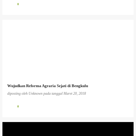
0
Wujudkan Reforma Agraria Sejati di Bengkulu
diposting oleh
Unknown
pada tanggal
Maret 20, 2018
0