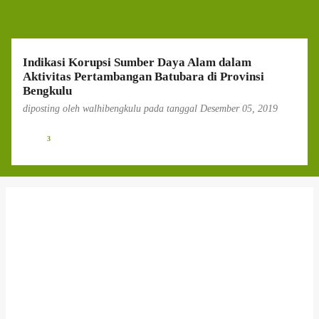
g
a
n
Indikasi Korupsi Sumber Daya Alam dalam
Aktivitas Pertambangan Batubara di Provinsi
Bengkulu
diposting oleh
walhibengkulu
pada tanggal
Desember 05, 2019
3