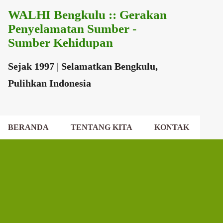
WALHI Bengkulu :: Gerakan
Langsung ke konten utama
Penyelamatan Sumber -
Sumber Kehidupan
Sejak 1997 | Selamatkan Bengkulu,
Pulihkan Indonesia
BERANDA
TENTANG KITA
KONTAK
EKSEKUTIF DAERAH
DEWAN DAERAH
P
o
s
t
i
n