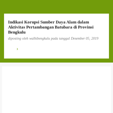
g
a
n
Indikasi Korupsi Sumber Daya Alam dalam
Aktivitas Pertambangan Batubara di Provinsi
Bengkulu
diposting oleh
walhibengkulu
pada tanggal
Desember 05, 2019
3