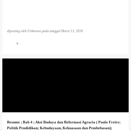
diposting oleh
Unknown
pada tanggal
Maret 13, 2018
0
Resume ; Bab 4 ; Aksi Budaya dan Reformasi Agraria ( Paulo Freire;
Politik Pendidikan; Kebudayaan, Kekuasaan dan Pembebasan);