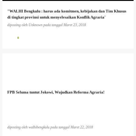
"WALHI Bengkulu : harus ada komitmen, kebijakan dan Tim Khusus
di tingkat provinsi untuk menyelesaikan Konflik Agraria'
diposting oleh
Unknown
pada tanggal
Maret 23, 2018
0
FPB Seluma tuntut Jokowi, Wujudkan Reforma Agraria!
diposting oleh
walhibengkulu
pada tanggal
Maret 22, 2018