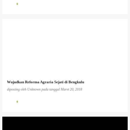
0
Wujudkan Reforma Agraria Sejati di Bengkulu
diposting oleh
Unknown
pada tanggal
Maret 20, 2018
0