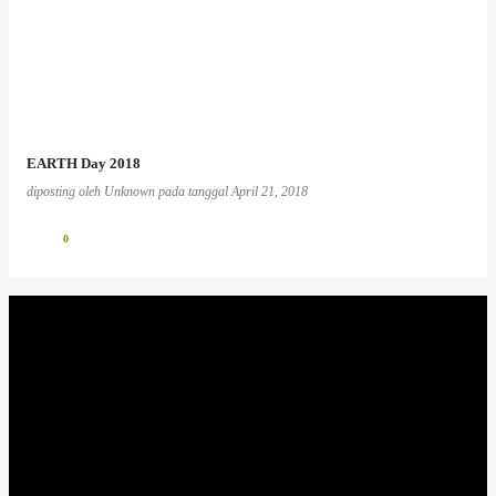
EARTH Day 2018
diposting oleh
Unknown
pada tanggal
April 21, 2018
0