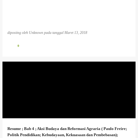
diposting oleh
Unknown
pada tanggal
Maret 13, 2018
0
Resume ; Bab 4 ; Aksi Budaya dan Reformasi Agraria ( Paulo Freire;
Politik Pendidikan; Kebudayaan, Kekuasaan dan Pembebasan);