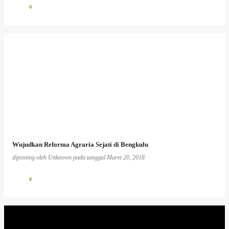
0
Wujudkan Reforma Agraria Sejati di Bengkulu
diposting oleh
Unknown
pada tanggal
Maret 20, 2018
0