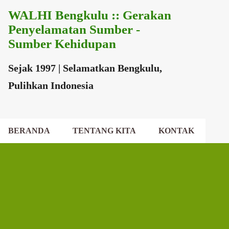
WALHI Bengkulu :: Gerakan
Langsung ke konten utama
Penyelamatan Sumber -
Sumber Kehidupan
Sejak 1997 | Selamatkan Bengkulu,
Pulihkan Indonesia
BERANDA
TENTANG KITA
KONTAK
EKSEKUTIF DAERAH
DEWAN DAERAH
P
o
s
t
i
n