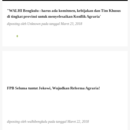
"WALHI Bengkulu : harus ada komitmen, kebijakan dan Tim Khusus
di tingkat provinsi untuk menyelesaikan Konflik Agraria'
diposting oleh
Unknown
pada tanggal
Maret 23, 2018
0
FPB Seluma tuntut Jokowi, Wujudkan Reforma Agraria!
diposting oleh
walhibengkulu
pada tanggal
Maret 22, 2018