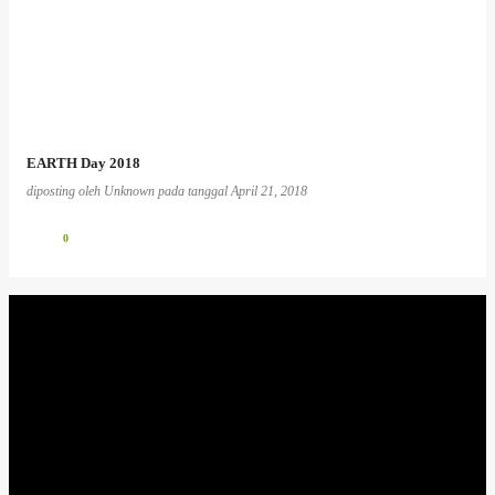
EARTH Day 2018
diposting oleh
Unknown
pada tanggal
April 21, 2018
0