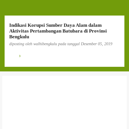
g
a
n
Indikasi Korupsi Sumber Daya Alam dalam
Aktivitas Pertambangan Batubara di Provinsi
Bengkulu
diposting oleh
walhibengkulu
pada tanggal
Desember 05, 2019
3