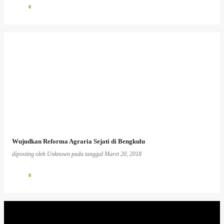
0
Wujudkan Reforma Agraria Sejati di Bengkulu
diposting oleh
Unknown
pada tanggal
Maret 20, 2018
0