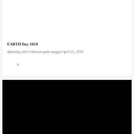
EARTH Day 2018
diposting oleh
Unknown
pada tanggal
April 21, 2018
0