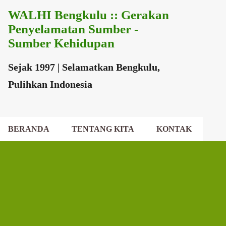
WALHI Bengkulu :: Gerakan
Langsung ke konten utama
Penyelamatan Sumber -
Sumber Kehidupan
Sejak 1997 | Selamatkan Bengkulu,
Pulihkan Indonesia
BERANDA
TENTANG KITA
KONTAK
EKSEKUTIF DAERAH
DEWAN DAERAH
P
o
s
t
i
n