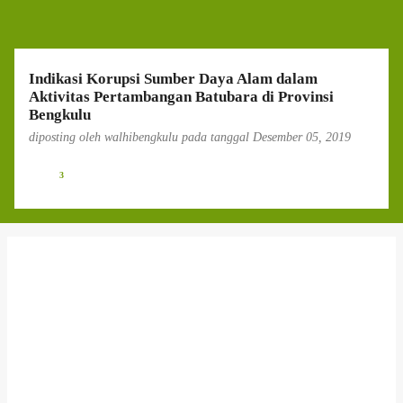
g
a
n
Indikasi Korupsi Sumber Daya Alam dalam
Aktivitas Pertambangan Batubara di Provinsi
Bengkulu
diposting oleh
walhibengkulu
pada tanggal
Desember 05, 2019
3