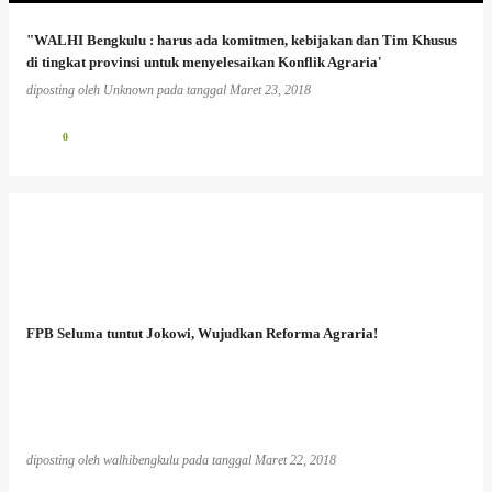
"WALHI Bengkulu : harus ada komitmen, kebijakan dan Tim Khusus
di tingkat provinsi untuk menyelesaikan Konflik Agraria'
diposting oleh
Unknown
pada tanggal
Maret 23, 2018
0
FPB Seluma tuntut Jokowi, Wujudkan Reforma Agraria!
diposting oleh
walhibengkulu
pada tanggal
Maret 22, 2018