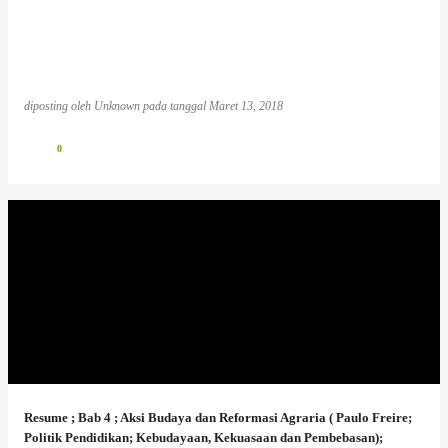
diposting oleh
Unknown
pada tanggal
Maret 13, 2018
0
Resume ; Bab 4 ; Aksi Budaya dan Reformasi Agraria ( Paulo Freire;
Politik Pendidikan; Kebudayaan, Kekuasaan dan Pembebasan);