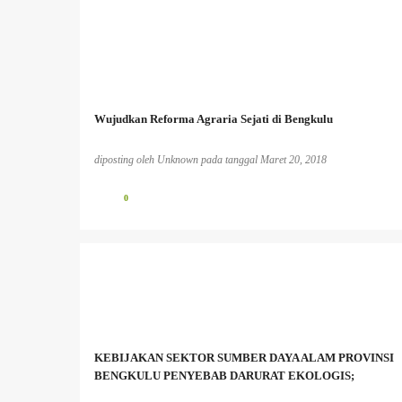
Wujudkan Reforma Agraria Sejati di Bengkulu
diposting oleh
Unknown
pada tanggal
Maret 20, 2018
0
BENCANA EKOLOGIS
BERITA PERKEBUNAN
INFO PESISIR BARAT
INFO TAMBANG
MASYARAKAT ADAT
MASYARAKAT LOKAL
KEBIJAKAN SEKTOR SUMBER DAYA ALAM PROVINSI
PEREMPUAN DAN LINGKUNGAN HIDUP;
PESISIR
BENGKULU PENYEBAB DARURAT EKOLOGIS;
+