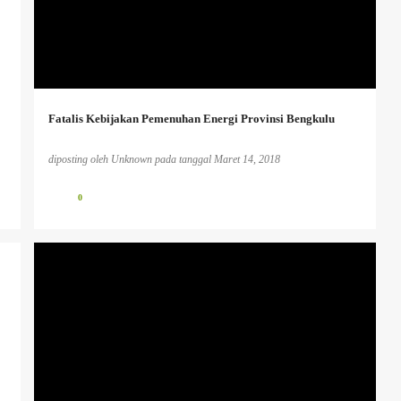
+
Fatalis Kebijakan Pemenuhan Energi Provinsi Bengkulu
diposting oleh
Unknown
pada tanggal
Maret 14, 2018
0
HUMANISME.
PENDIDIKAN KAUM TERTINDAS
PENDIDIKAN KRITIS
+