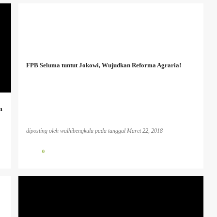
FPB Seluma tuntut Jokowi, Wujudkan Reforma Agraria!
m
diposting oleh
walhibengkulu
pada tanggal
Maret 22, 2018
0
BENCANA EKOLOGIS
INFO PESISIR BARAT
INFO TAMBANG
PLTU KOTOR
PUBLIKASI