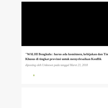
AGRARIA
+
"WALHI Bengkulu : harus ada komitmen, kebijakan dan Ti
Khusus di tingkat provinsi untuk menyelesaikan Konflik
Agraria'
diposting oleh
Unknown
pada tanggal
Maret 23, 2018
0