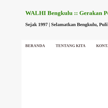
WALHI Bengkulu :: Gerakan P
Sejak 1997 | Selamatkan Bengkulu, Pul
BERANDA
TENTANG KITA
KONT
DEWAN DAERAH
P
o
s
t
i
n
g
a