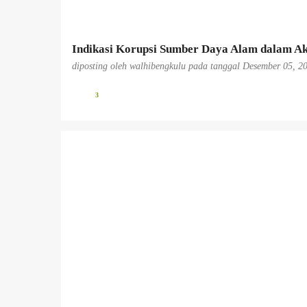
n
Indikasi Korupsi Sumber Daya Alam dalam Ak
diposting oleh
walhibengkulu
pada tanggal
Desember 05, 2
3