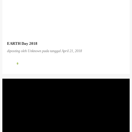
EARTH Day 2018
diposting oleh
Unknown
pada tanggal
April 21, 2018
0