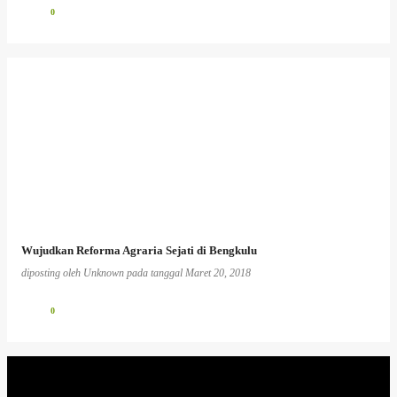
0
Wujudkan Reforma Agraria Sejati di Bengkulu
diposting oleh
Unknown
pada tanggal
Maret 20, 2018
0