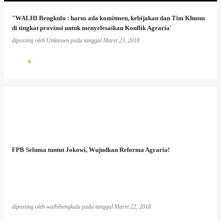
"WALHI Bengkulu : harus ada komitmen, kebijakan dan Tim Khusus
di tingkat provinsi untuk menyelesaikan Konflik Agraria'
diposting oleh
Unknown
pada tanggal
Maret 23, 2018
0
FPB Seluma tuntut Jokowi, Wujudkan Reforma Agraria!
diposting oleh
walhibengkulu
pada tanggal
Maret 22, 2018