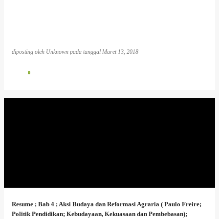
diposting oleh
Unknown
pada tanggal
Maret 13, 2018
0
Resume ; Bab 4 ; Aksi Budaya dan Reformasi Agraria ( Paulo Freire;
Politik Pendidikan; Kebudayaan, Kekuasaan dan Pembebasan);