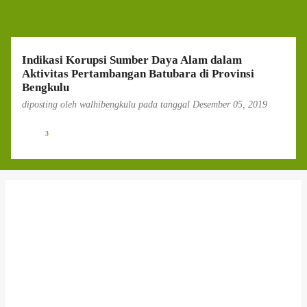
g
a
n
Indikasi Korupsi Sumber Daya Alam dalam
Aktivitas Pertambangan Batubara di Provinsi
Bengkulu
diposting oleh
walhibengkulu
pada tanggal
Desember 05, 2019
3