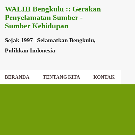
WALHI Bengkulu :: Gerakan
Langsung ke konten utama
Penyelamatan Sumber -
Sumber Kehidupan
Sejak 1997 | Selamatkan Bengkulu,
Pulihkan Indonesia
BERANDA
TENTANG KITA
KONTAK
EKSEKUTIF DAERAH
DEWAN DAERAH
P
o
s
t
i
n