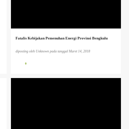
+
Fatalis Kebijakan Pemenuhan Energi Provinsi Bengkulu
diposting oleh
Unknown
pada tanggal
Maret 14, 2018
0
HUMANISME.
PENDIDIKAN KAUM TERTINDAS
PENDIDIKAN KRITIS
+