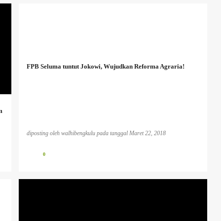
FPB Seluma tuntut Jokowi, Wujudkan Reforma Agraria!
m
diposting oleh
walhibengkulu
pada tanggal
Maret 22, 2018
0
BENCANA EKOLOGIS
INFO PESISIR BARAT
INFO TAMBANG
PLTU KOTOR
PUBLIKASI