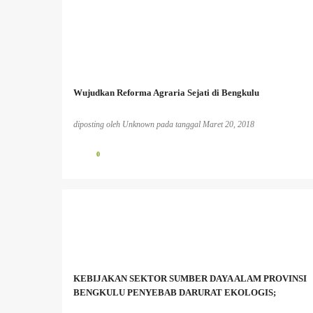
Wujudkan Reforma Agraria Sejati di Bengkulu
diposting oleh
Unknown
pada tanggal
Maret 20, 2018
0
BENCANA EKOLOGIS
BERITA PERKEBUNAN
INFO PESISIR BARAT
INFO TAMBANG
MASYARAKAT ADAT
MASYARAKAT LOKAL
KEBIJAKAN SEKTOR SUMBER DAYA ALAM PROVINSI
PEREMPUAN DAN LINGKUNGAN HIDUP;
PESISIR
BENGKULU PENYEBAB DARURAT EKOLOGIS;
+