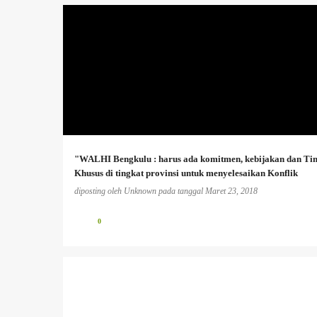
AGRARIA
+
"WALHI Bengkulu : harus ada komitmen, kebijakan dan Ti
Khusus di tingkat provinsi untuk menyelesaikan Konflik
Agraria'
diposting oleh
Unknown
pada tanggal
Maret 23, 2018
0