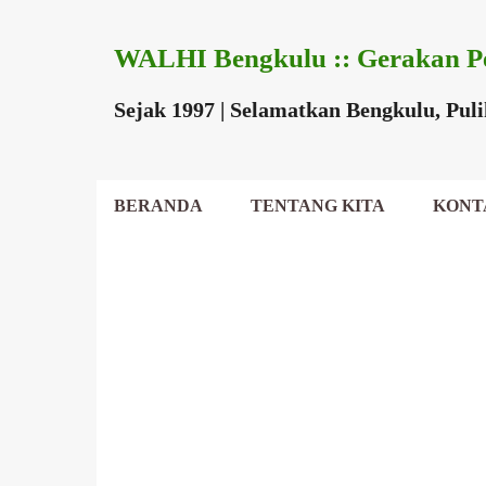
WALHI Bengkulu :: Gerakan P
Sejak 1997 | Selamatkan Bengkulu, Pul
BERANDA
TENTANG KITA
KONT
DEWAN DAERAH
P
o
s
t
i
n
g
a