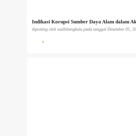
n
Indikasi Korupsi Sumber Daya Alam dalam Ak
diposting oleh
walhibengkulu
pada tanggal
Desember 05, 2
3