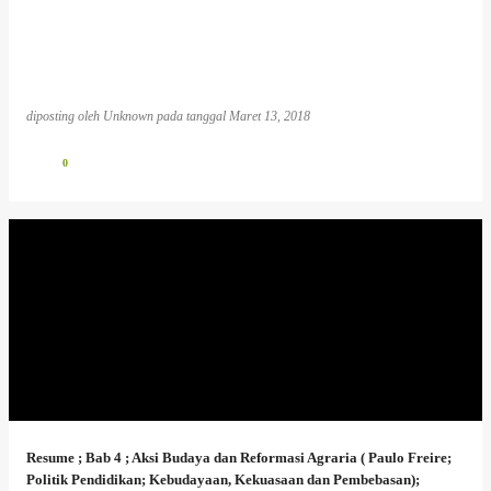
diposting oleh
Unknown
pada tanggal
Maret 13, 2018
0
Resume ; Bab 4 ; Aksi Budaya dan Reformasi Agraria ( Paulo Freire;
Politik Pendidikan; Kebudayaan, Kekuasaan dan Pembebasan);