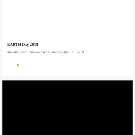
EARTH Day 2018
diposting oleh
Unknown
pada tanggal
April 21, 2018
0