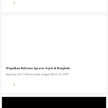
0
Wujudkan Reforma Agraria Sejati di Bengkulu
diposting oleh
Unknown
pada tanggal
Maret 20, 2018
0