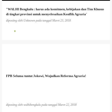
"WALHI Bengkulu : harus ada komitmen, kebijakan dan Tim Khusus
di tingkat provinsi untuk menyelesaikan Konflik Agraria'
diposting oleh
Unknown
pada tanggal
Maret 23, 2018
0
FPB Seluma tuntut Jokowi, Wujudkan Reforma Agraria!
diposting oleh
walhibengkulu
pada tanggal
Maret 22, 2018