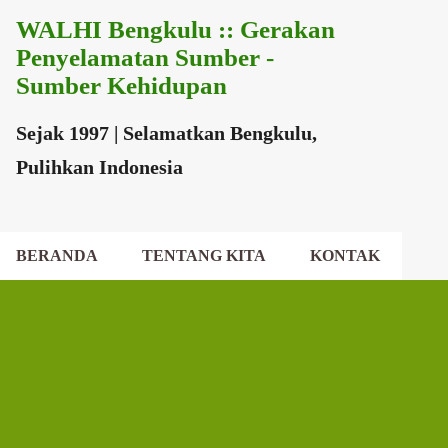
WALHI Bengkulu :: Gerakan
Langsung ke konten utama
Penyelamatan Sumber -
Sumber Kehidupan
Sejak 1997 | Selamatkan Bengkulu,
Pulihkan Indonesia
BERANDA
TENTANG KITA
KONTAK
EKSEKUTIF DAERAH
DEWAN DAERAH
P
o
s
t
i
n