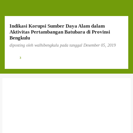
g
a
n
Indikasi Korupsi Sumber Daya Alam dalam
Aktivitas Pertambangan Batubara di Provinsi
Bengkulu
diposting oleh
walhibengkulu
pada tanggal
Desember 05, 2019
3