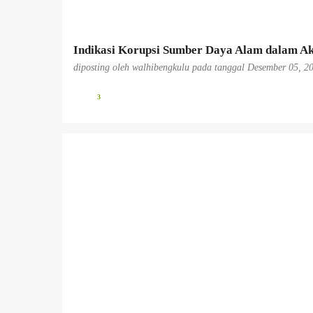
n
Indikasi Korupsi Sumber Daya Alam dalam Ak
diposting oleh
walhibengkulu
pada tanggal
Desember 05, 2
3