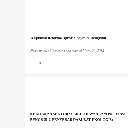
Wujudkan Reforma Agraria Sejati di Bengkulu
diposting oleh
Unknown
pada tanggal
Maret 20, 2018
0
BENCANA EKOLOGIS
BERITA PERKEBUNAN
INFO PESISIR BARAT
INFO TAMBANG
MASYARAKAT ADAT
MASYARAKAT LOKAL
KEBIJAKAN SEKTOR SUMBER DAYA ALAM PROVINSI
PEREMPUAN DAN LINGKUNGAN HIDUP;
PESISIR
BENGKULU PENYEBAB DARURAT EKOLOGIS;
+