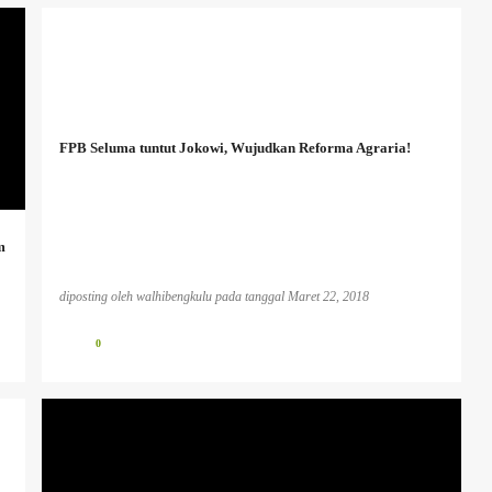
FPB Seluma tuntut Jokowi, Wujudkan Reforma Agraria!
m
diposting oleh
walhibengkulu
pada tanggal
Maret 22, 2018
0
BENCANA EKOLOGIS
INFO PESISIR BARAT
INFO TAMBANG
PLTU KOTOR
PUBLIKASI