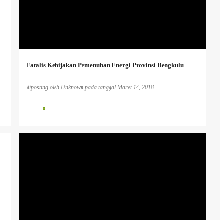
+
Fatalis Kebijakan Pemenuhan Energi Provinsi Bengkulu
diposting oleh
Unknown
pada tanggal
Maret 14, 2018
0
HUMANISME.
PENDIDIKAN KAUM TERTINDAS
PENDIDIKAN KRITIS
+