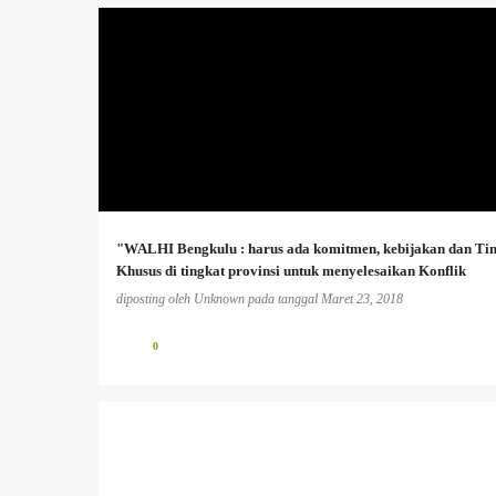
AGRARIA
+
"WALHI Bengkulu : harus ada komitmen, kebijakan dan Ti
Khusus di tingkat provinsi untuk menyelesaikan Konflik
Agraria'
diposting oleh
Unknown
pada tanggal
Maret 23, 2018
0