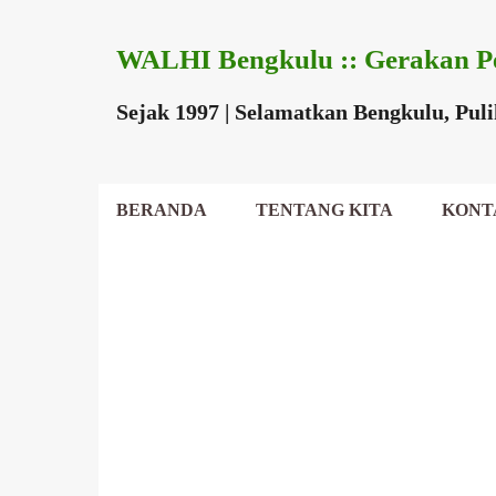
WALHI Bengkulu :: Gerakan P
Sejak 1997 | Selamatkan Bengkulu, Pul
BERANDA
TENTANG KITA
KONT
DEWAN DAERAH
P
o
s
t
i
n
g
a