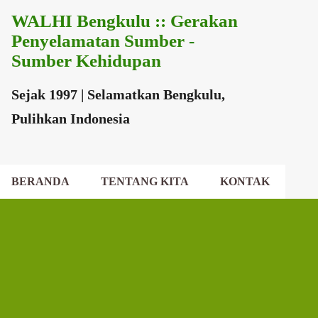
WALHI Bengkulu :: Gerakan
Langsung ke konten utama
Penyelamatan Sumber -
Sumber Kehidupan
Sejak 1997 | Selamatkan Bengkulu,
Pulihkan Indonesia
BERANDA
TENTANG KITA
KONTAK
EKSEKUTIF DAERAH
DEWAN DAERAH
P
o
s
t
i
n