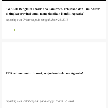
"WALHI Bengkulu : harus ada komitmen, kebijakan dan Tim Khusus
di tingkat provinsi untuk menyelesaikan Konflik Agraria'
diposting oleh
Unknown
pada tanggal
Maret 23, 2018
0
FPB Seluma tuntut Jokowi, Wujudkan Reforma Agraria!
diposting oleh
walhibengkulu
pada tanggal
Maret 22, 2018