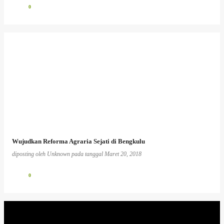
0
Wujudkan Reforma Agraria Sejati di Bengkulu
diposting oleh
Unknown
pada tanggal
Maret 20, 2018
0