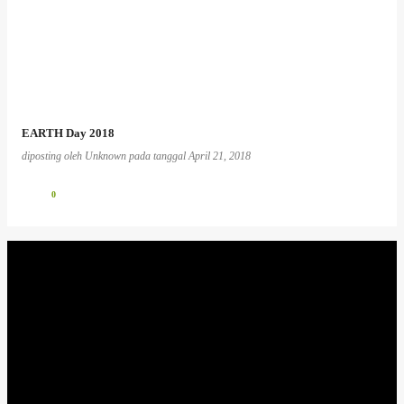
EARTH Day 2018
diposting oleh
Unknown
pada tanggal
April 21, 2018
0