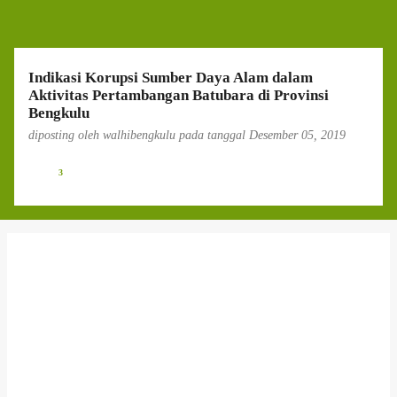
g
a
n
Indikasi Korupsi Sumber Daya Alam dalam
Aktivitas Pertambangan Batubara di Provinsi
Bengkulu
diposting oleh
walhibengkulu
pada tanggal
Desember 05, 2019
3