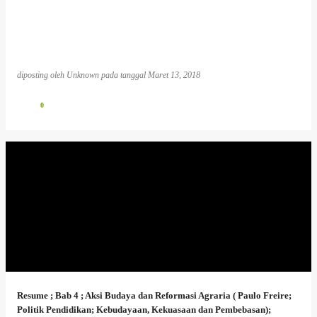
diposting oleh
Unknown
pada tanggal
Maret 13, 2018
0
Resume ; Bab 4 ; Aksi Budaya dan Reformasi Agraria ( Paulo Freire;
Politik Pendidikan; Kebudayaan, Kekuasaan dan Pembebasan);