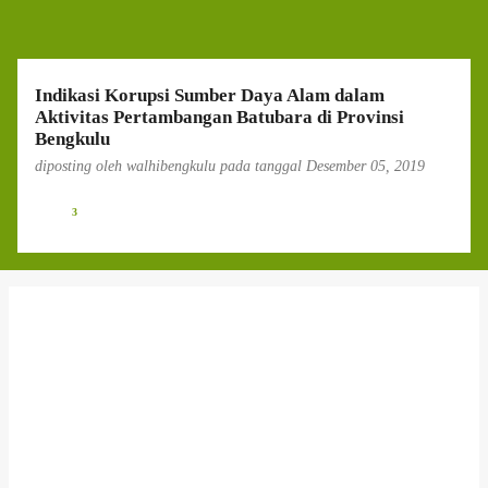
g
a
n
Indikasi Korupsi Sumber Daya Alam dalam
Aktivitas Pertambangan Batubara di Provinsi
Bengkulu
diposting oleh
walhibengkulu
pada tanggal
Desember 05, 2019
3