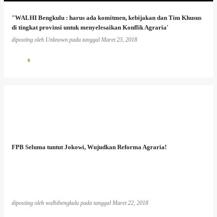
"WALHI Bengkulu : harus ada komitmen, kebijakan dan Tim Khusus
di tingkat provinsi untuk menyelesaikan Konflik Agraria'
diposting oleh
Unknown
pada tanggal
Maret 23, 2018
0
FPB Seluma tuntut Jokowi, Wujudkan Reforma Agraria!
diposting oleh
walhibengkulu
pada tanggal
Maret 22, 2018