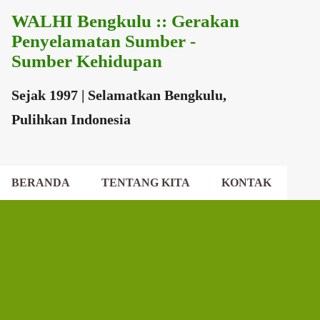
WALHI Bengkulu :: Gerakan
Langsung ke konten utama
Penyelamatan Sumber -
Sumber Kehidupan
Sejak 1997 | Selamatkan Bengkulu,
Pulihkan Indonesia
BERANDA
TENTANG KITA
KONTAK
EKSEKUTIF DAERAH
DEWAN DAERAH
P
o
s
t
i
n