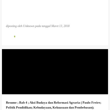
diposting oleh
Unknown
pada tanggal
Maret 13, 2018
0
Resume ; Bab 4 ; Aksi Budaya dan Reformasi Agraria ( Paulo Freire;
Politik Pendidikan; Kebudayaan, Kekuasaan dan Pembebasan);