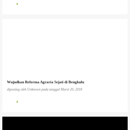
0
Wujudkan Reforma Agraria Sejati di Bengkulu
diposting oleh
Unknown
pada tanggal
Maret 20, 2018
0