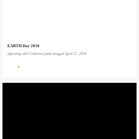
EARTH Day 2018
diposting oleh
Unknown
pada tanggal
April 21, 2018
0