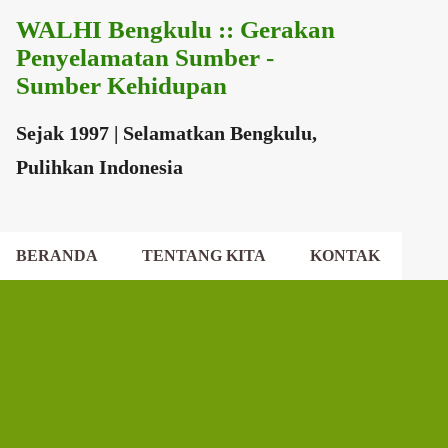
WALHI Bengkulu :: Gerakan
Langsung ke konten utama
Penyelamatan Sumber -
Sumber Kehidupan
Sejak 1997 | Selamatkan Bengkulu,
Pulihkan Indonesia
BERANDA
TENTANG KITA
KONTAK
EKSEKUTIF DAERAH
DEWAN DAERAH
P
o
s
t
i
n