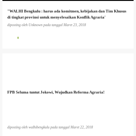
"WALHI Bengkulu : harus ada komitmen, kebijakan dan Tim Khusus
di tingkat provinsi untuk menyelesaikan Konflik Agraria'
diposting oleh
Unknown
pada tanggal
Maret 23, 2018
0
FPB Seluma tuntut Jokowi, Wujudkan Reforma Agraria!
diposting oleh
walhibengkulu
pada tanggal
Maret 22, 2018