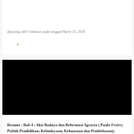
diposting oleh
Unknown
pada tanggal
Maret 13, 2018
0
Resume ; Bab 4 ; Aksi Budaya dan Reformasi Agraria ( Paulo Freire;
Politik Pendidikan; Kebudayaan, Kekuasaan dan Pembebasan);