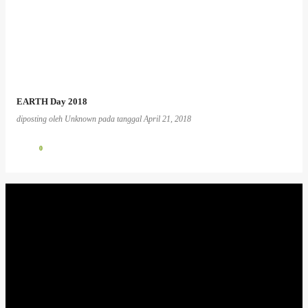
EARTH Day 2018
diposting oleh
Unknown
pada tanggal
April 21, 2018
0