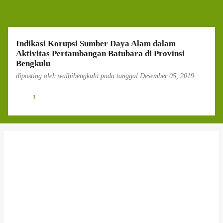
g
a
n
Indikasi Korupsi Sumber Daya Alam dalam
Aktivitas Pertambangan Batubara di Provinsi
Bengkulu
diposting oleh
walhibengkulu
pada tanggal
Desember 05, 2019
3