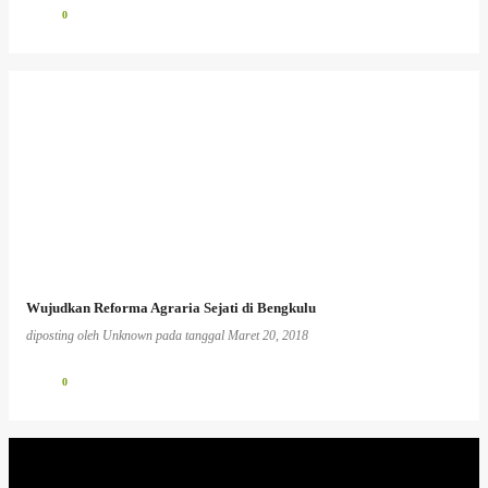
0
Wujudkan Reforma Agraria Sejati di Bengkulu
diposting oleh
Unknown
pada tanggal
Maret 20, 2018
0