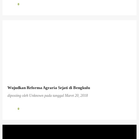
0
Wujudkan Reforma Agraria Sejati di Bengkulu
diposting oleh
Unknown
pada tanggal
Maret 20, 2018
0