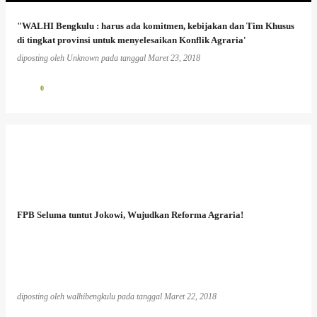
"WALHI Bengkulu : harus ada komitmen, kebijakan dan Tim Khusus
di tingkat provinsi untuk menyelesaikan Konflik Agraria'
diposting oleh
Unknown
pada tanggal
Maret 23, 2018
0
FPB Seluma tuntut Jokowi, Wujudkan Reforma Agraria!
diposting oleh
walhibengkulu
pada tanggal
Maret 22, 2018