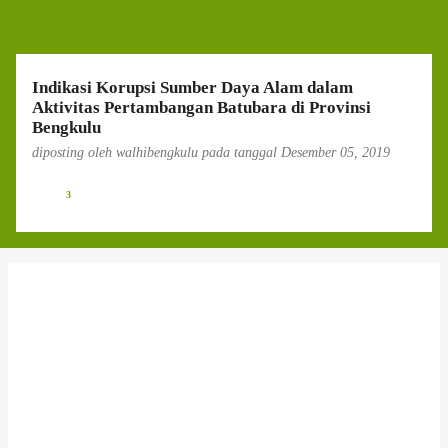
g
a
n
Indikasi Korupsi Sumber Daya Alam dalam
Aktivitas Pertambangan Batubara di Provinsi
Bengkulu
diposting oleh
walhibengkulu
pada tanggal
Desember 05, 2019
3