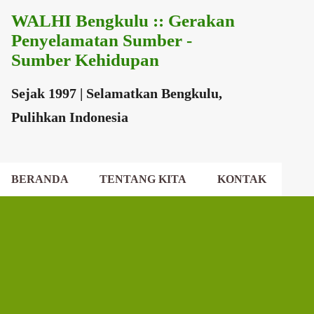
WALHI Bengkulu :: Gerakan
Langsung ke konten utama
Penyelamatan Sumber -
Sumber Kehidupan
Sejak 1997 | Selamatkan Bengkulu,
Pulihkan Indonesia
BERANDA
TENTANG KITA
KONTAK
EKSEKUTIF DAERAH
DEWAN DAERAH
P
o
s
t
i
n