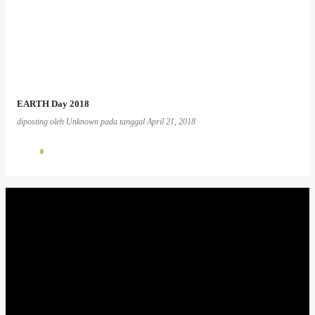
EARTH Day 2018
diposting oleh
Unknown
pada tanggal
April 21, 2018
0