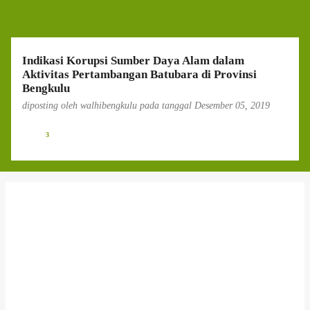
g
a
n
Indikasi Korupsi Sumber Daya Alam dalam
Aktivitas Pertambangan Batubara di Provinsi
Bengkulu
diposting oleh
walhibengkulu
pada tanggal
Desember 05, 2019
3