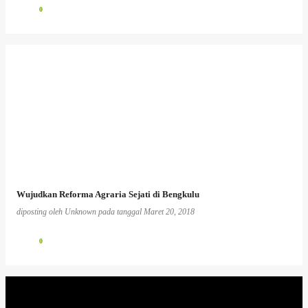
0
Wujudkan Reforma Agraria Sejati di Bengkulu
diposting oleh
Unknown
pada tanggal
Maret 20, 2018
0