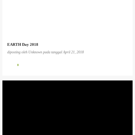
EARTH Day 2018
diposting oleh
Unknown
pada tanggal
April 21, 2018
0