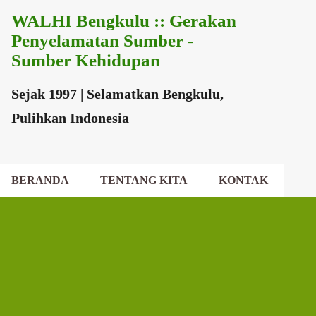
WALHI Bengkulu :: Gerakan
Langsung ke konten utama
Penyelamatan Sumber -
Sumber Kehidupan
Sejak 1997 | Selamatkan Bengkulu,
Pulihkan Indonesia
BERANDA
TENTANG KITA
KONTAK
EKSEKUTIF DAERAH
DEWAN DAERAH
P
o
s
t
i
n