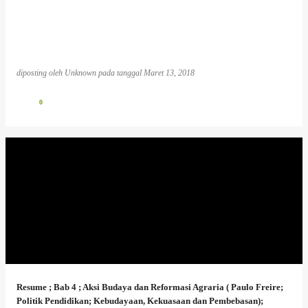
diposting oleh
Unknown
pada tanggal
Maret 13, 2018
0
Resume ; Bab 4 ; Aksi Budaya dan Reformasi Agraria ( Paulo Freire;
Politik Pendidikan; Kebudayaan, Kekuasaan dan Pembebasan);