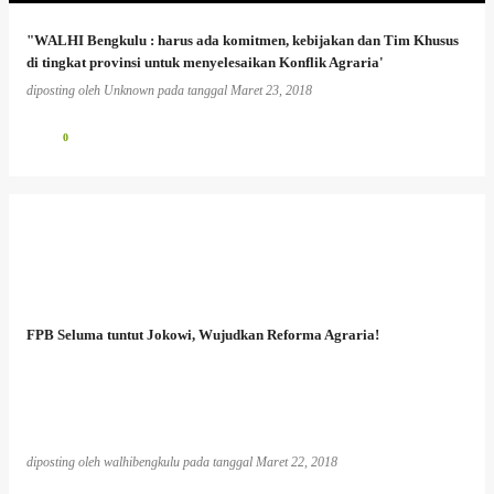
"WALHI Bengkulu : harus ada komitmen, kebijakan dan Tim Khusus
di tingkat provinsi untuk menyelesaikan Konflik Agraria'
diposting oleh
Unknown
pada tanggal
Maret 23, 2018
0
FPB Seluma tuntut Jokowi, Wujudkan Reforma Agraria!
diposting oleh
walhibengkulu
pada tanggal
Maret 22, 2018