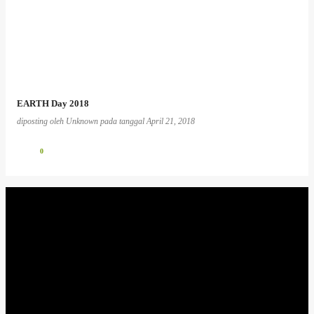
EARTH Day 2018
diposting oleh
Unknown
pada tanggal
April 21, 2018
0