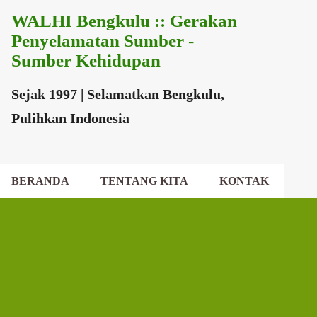
WALHI Bengkulu :: Gerakan
Langsung ke konten utama
Penyelamatan Sumber -
Sumber Kehidupan
Sejak 1997 | Selamatkan Bengkulu,
Pulihkan Indonesia
BERANDA
TENTANG KITA
KONTAK
EKSEKUTIF DAERAH
DEWAN DAERAH
P
o
s
t
i
n