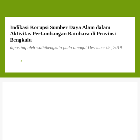
g
a
n
Indikasi Korupsi Sumber Daya Alam dalam
Aktivitas Pertambangan Batubara di Provinsi
Bengkulu
diposting oleh
walhibengkulu
pada tanggal
Desember 05, 2019
3