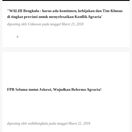
"WALHI Bengkulu : harus ada komitmen, kebijakan dan Tim Khusus
di tingkat provinsi untuk menyelesaikan Konflik Agraria'
diposting oleh
Unknown
pada tanggal
Maret 23, 2018
0
FPB Seluma tuntut Jokowi, Wujudkan Reforma Agraria!
diposting oleh
walhibengkulu
pada tanggal
Maret 22, 2018