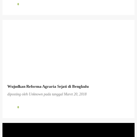
0
Wujudkan Reforma Agraria Sejati di Bengkulu
diposting oleh
Unknown
pada tanggal
Maret 20, 2018
0