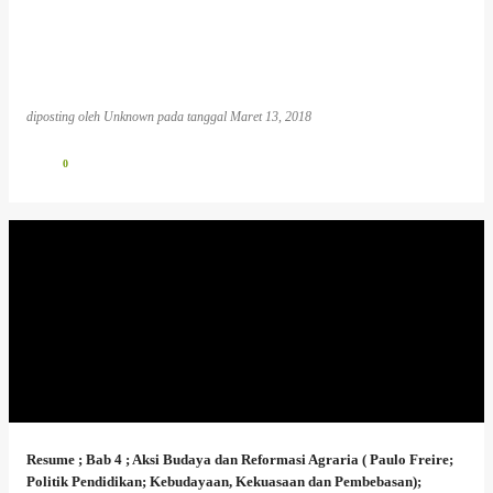
diposting oleh
Unknown
pada tanggal
Maret 13, 2018
0
Resume ; Bab 4 ; Aksi Budaya dan Reformasi Agraria ( Paulo Freire;
Politik Pendidikan; Kebudayaan, Kekuasaan dan Pembebasan);