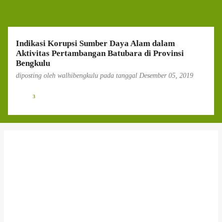
g
a
n
Indikasi Korupsi Sumber Daya Alam dalam
Aktivitas Pertambangan Batubara di Provinsi
Bengkulu
diposting oleh
walhibengkulu
pada tanggal
Desember 05, 2019
3