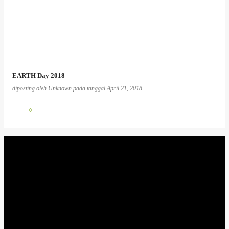
EARTH Day 2018
diposting oleh
Unknown
pada tanggal
April 21, 2018
0