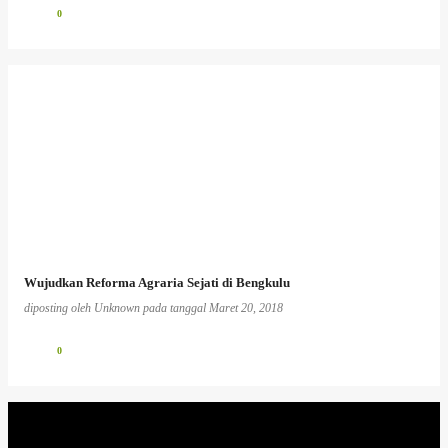
0
Wujudkan Reforma Agraria Sejati di Bengkulu
diposting oleh
Unknown
pada tanggal
Maret 20, 2018
0