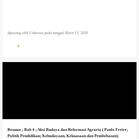
diposting oleh
Unknown
pada tanggal
Maret 13, 2018
0
Resume ; Bab 4 ; Aksi Budaya dan Reformasi Agraria ( Paulo Freire;
Politik Pendidikan; Kebudayaan, Kekuasaan dan Pembebasan);