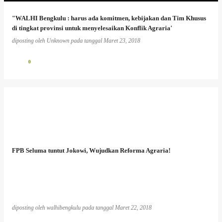
"WALHI Bengkulu : harus ada komitmen, kebijakan dan Tim Khusus
di tingkat provinsi untuk menyelesaikan Konflik Agraria'
diposting oleh
Unknown
pada tanggal
Maret 23, 2018
0
FPB Seluma tuntut Jokowi, Wujudkan Reforma Agraria!
diposting oleh
walhibengkulu
pada tanggal
Maret 22, 2018