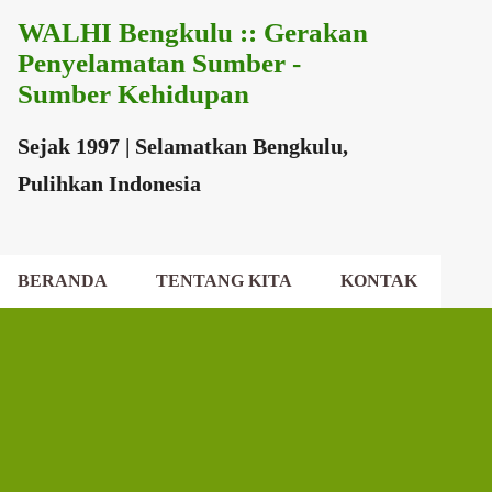
WALHI Bengkulu :: Gerakan
Langsung ke konten utama
Penyelamatan Sumber -
Sumber Kehidupan
Sejak 1997 | Selamatkan Bengkulu,
Pulihkan Indonesia
BERANDA
TENTANG KITA
KONTAK
EKSEKUTIF DAERAH
DEWAN DAERAH
P
o
s
t
i
n