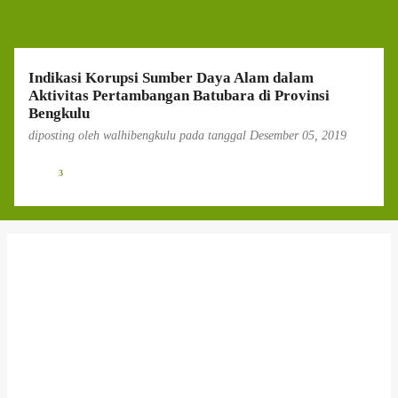
g
a
n
Indikasi Korupsi Sumber Daya Alam dalam
Aktivitas Pertambangan Batubara di Provinsi
Bengkulu
diposting oleh
walhibengkulu
pada tanggal
Desember 05, 2019
3