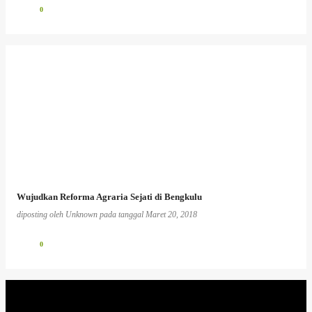
0
Wujudkan Reforma Agraria Sejati di Bengkulu
diposting oleh
Unknown
pada tanggal
Maret 20, 2018
0