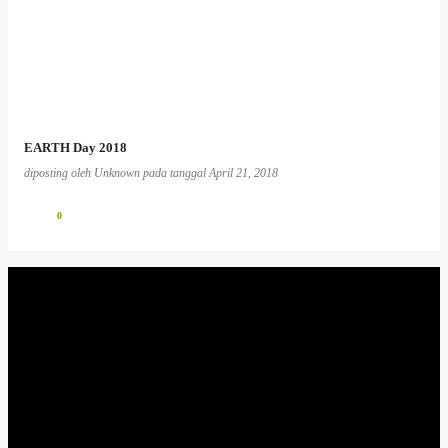
EARTH Day 2018
diposting oleh
Unknown
pada tanggal
April 21, 2018
0