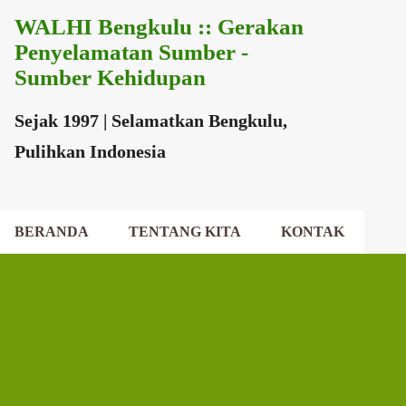
WALHI Bengkulu :: Gerakan
Langsung ke konten utama
Penyelamatan Sumber -
Sumber Kehidupan
Sejak 1997 | Selamatkan Bengkulu,
Pulihkan Indonesia
BERANDA
TENTANG KITA
KONTAK
EKSEKUTIF DAERAH
DEWAN DAERAH
P
o
s
t
i
n