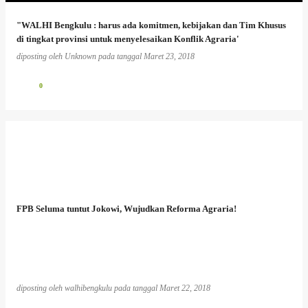
"WALHI Bengkulu : harus ada komitmen, kebijakan dan Tim Khusus
di tingkat provinsi untuk menyelesaikan Konflik Agraria'
diposting oleh
Unknown
pada tanggal
Maret 23, 2018
0
FPB Seluma tuntut Jokowi, Wujudkan Reforma Agraria!
diposting oleh
walhibengkulu
pada tanggal
Maret 22, 2018