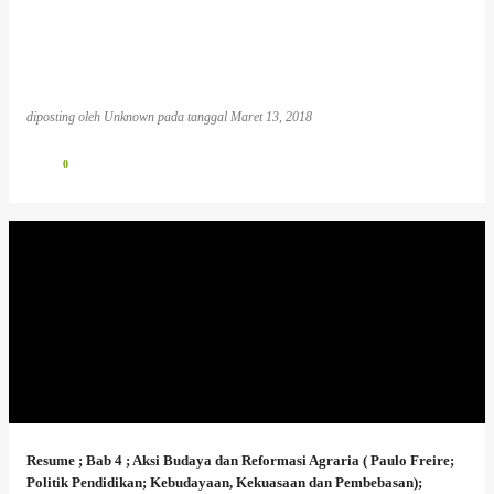
diposting oleh
Unknown
pada tanggal
Maret 13, 2018
0
Resume ; Bab 4 ; Aksi Budaya dan Reformasi Agraria ( Paulo Freire;
Politik Pendidikan; Kebudayaan, Kekuasaan dan Pembebasan);