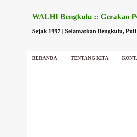
WALHI Bengkulu :: Gerakan P
Sejak 1997 | Selamatkan Bengkulu, Pul
BERANDA
TENTANG KITA
KONT
DEWAN DAERAH
P
o
s
t
i
n
g
a