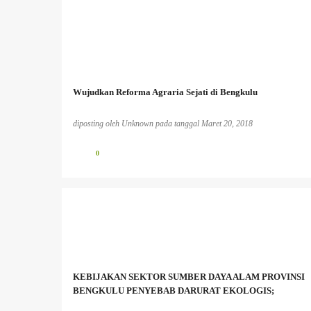
Wujudkan Reforma Agraria Sejati di Bengkulu
diposting oleh
Unknown
pada tanggal
Maret 20, 2018
0
BENCANA EKOLOGIS
BERITA PERKEBUNAN
INFO PESISIR BARAT
INFO TAMBANG
MASYARAKAT ADAT
MASYARAKAT LOKAL
KEBIJAKAN SEKTOR SUMBER DAYA ALAM PROVINSI
PEREMPUAN DAN LINGKUNGAN HIDUP;
PESISIR
BENGKULU PENYEBAB DARURAT EKOLOGIS;
+