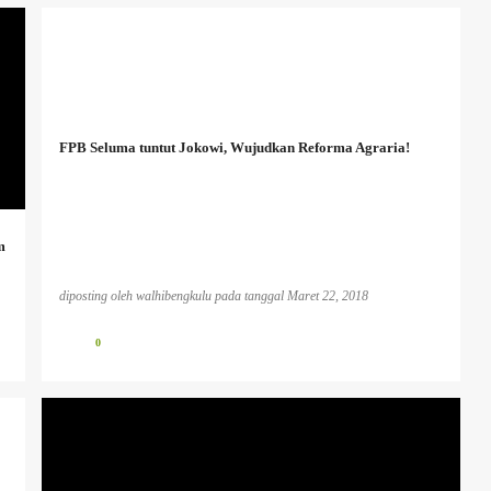
FPB Seluma tuntut Jokowi, Wujudkan Reforma Agraria!
m
diposting oleh
walhibengkulu
pada tanggal
Maret 22, 2018
0
BENCANA EKOLOGIS
INFO PESISIR BARAT
INFO TAMBANG
PLTU KOTOR
PUBLIKASI