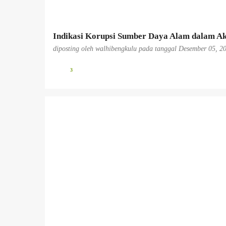
n
Indikasi Korupsi Sumber Daya Alam dalam Ak
diposting oleh
walhibengkulu
pada tanggal
Desember 05, 2
3