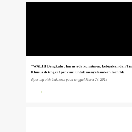
AGRARIA
+
"WALHI Bengkulu : harus ada komitmen, kebijakan dan Ti
Khusus di tingkat provinsi untuk menyelesaikan Konflik
Agraria'
diposting oleh
Unknown
pada tanggal
Maret 23, 2018
0