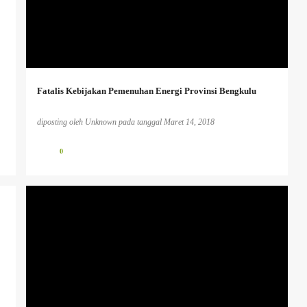
+
Fatalis Kebijakan Pemenuhan Energi Provinsi Bengkulu
diposting oleh
Unknown
pada tanggal
Maret 14, 2018
0
HUMANISME.
PENDIDIKAN KAUM TERTINDAS
PENDIDIKAN KRITIS
+