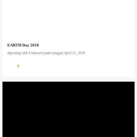
EARTH Day 2018
diposting oleh
Unknown
pada tanggal
April 21, 2018
0