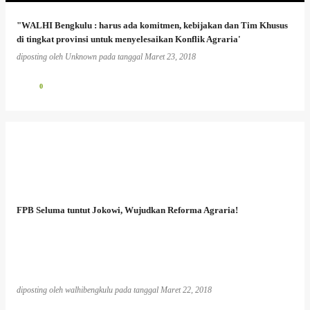
"WALHI Bengkulu : harus ada komitmen, kebijakan dan Tim Khusus
di tingkat provinsi untuk menyelesaikan Konflik Agraria'
diposting oleh
Unknown
pada tanggal
Maret 23, 2018
0
FPB Seluma tuntut Jokowi, Wujudkan Reforma Agraria!
diposting oleh
walhibengkulu
pada tanggal
Maret 22, 2018