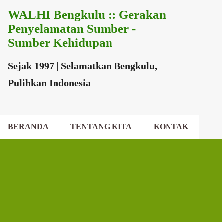
WALHI Bengkulu :: Gerakan
Langsung ke konten utama
Penyelamatan Sumber -
Sumber Kehidupan
Sejak 1997 | Selamatkan Bengkulu,
Pulihkan Indonesia
BERANDA
TENTANG KITA
KONTAK
EKSEKUTIF DAERAH
DEWAN DAERAH
P
o
s
t
i
n