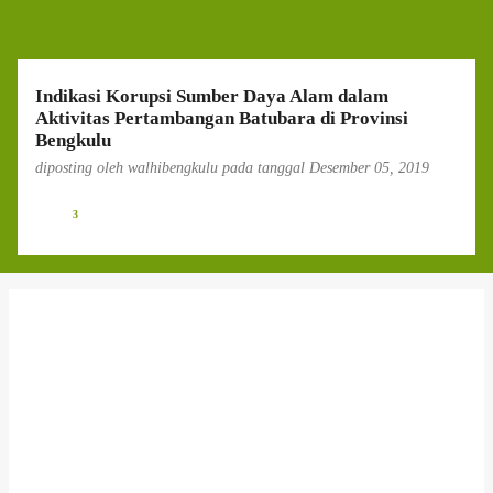
g
a
n
Indikasi Korupsi Sumber Daya Alam dalam
Aktivitas Pertambangan Batubara di Provinsi
Bengkulu
diposting oleh
walhibengkulu
pada tanggal
Desember 05, 2019
3