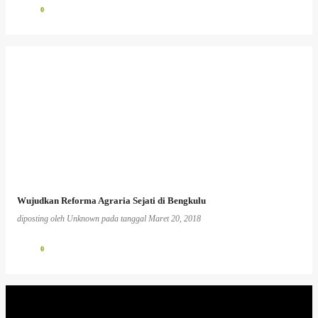
0
Wujudkan Reforma Agraria Sejati di Bengkulu
diposting oleh
Unknown
pada tanggal
Maret 20, 2018
0