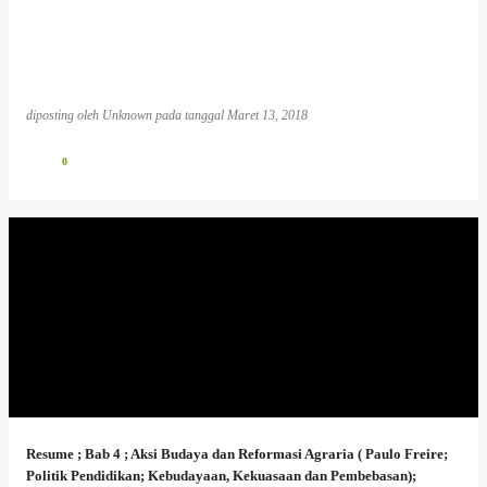
diposting oleh
Unknown
pada tanggal
Maret 13, 2018
0
Resume ; Bab 4 ; Aksi Budaya dan Reformasi Agraria ( Paulo Freire;
Politik Pendidikan; Kebudayaan, Kekuasaan dan Pembebasan);