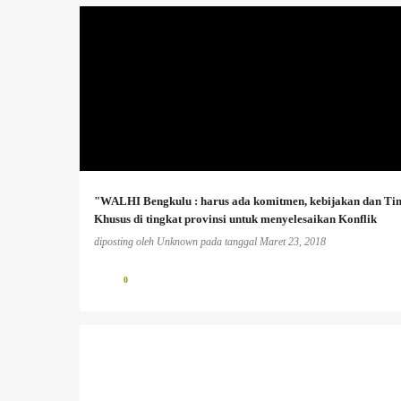
AGRARIA
+
"WALHI Bengkulu : harus ada komitmen, kebijakan dan Ti
Khusus di tingkat provinsi untuk menyelesaikan Konflik
Agraria'
diposting oleh
Unknown
pada tanggal
Maret 23, 2018
0