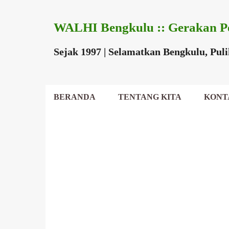
WALHI Bengkulu :: Gerakan P
Sejak 1997 | Selamatkan Bengkulu, Pul
BERANDA
TENTANG KITA
KONT
DEWAN DAERAH
P
o
s
t
i
n
g
a