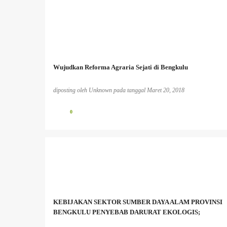
Wujudkan Reforma Agraria Sejati di Bengkulu
diposting oleh
Unknown
pada tanggal
Maret 20, 2018
0
BENCANA EKOLOGIS
BERITA PERKEBUNAN
INFO PESISIR BARAT
INFO TAMBANG
MASYARAKAT ADAT
MASYARAKAT LOKAL
KEBIJAKAN SEKTOR SUMBER DAYA ALAM PROVINSI
PEREMPUAN DAN LINGKUNGAN HIDUP;
PESISIR
BENGKULU PENYEBAB DARURAT EKOLOGIS;
+