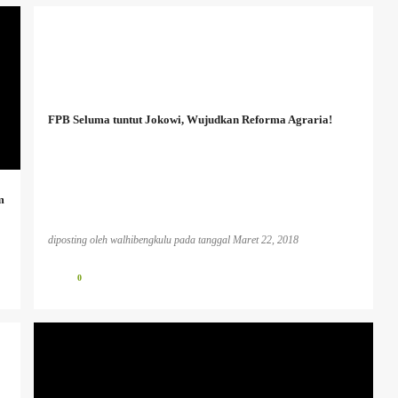
FPB Seluma tuntut Jokowi, Wujudkan Reforma Agraria!
m
diposting oleh
walhibengkulu
pada tanggal
Maret 22, 2018
0
BENCANA EKOLOGIS
INFO PESISIR BARAT
INFO TAMBANG
PLTU KOTOR
PUBLIKASI