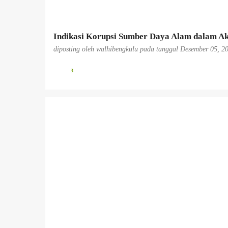
n
Indikasi Korupsi Sumber Daya Alam dalam Ak
diposting oleh
walhibengkulu
pada tanggal
Desember 05, 2
3