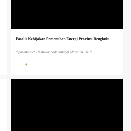
+
Fatalis Kebijakan Pemenuhan Energi Provinsi Bengkulu
diposting oleh
Unknown
pada tanggal
Maret 14, 2018
0
HUMANISME.
PENDIDIKAN KAUM TERTINDAS
PENDIDIKAN KRITIS
+