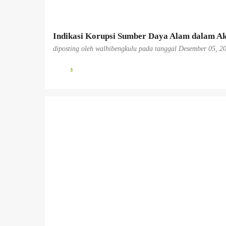
n
Indikasi Korupsi Sumber Daya Alam dalam Ak
diposting oleh
walhibengkulu
pada tanggal
Desember 05, 2
3