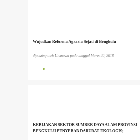
Wujudkan Reforma Agraria Sejati di Bengkulu
diposting oleh
Unknown
pada tanggal
Maret 20, 2018
0
BENCANA EKOLOGIS
BERITA PERKEBUNAN
INFO PESISIR BARAT
INFO TAMBANG
MASYARAKAT ADAT
MASYARAKAT LOKAL
KEBIJAKAN SEKTOR SUMBER DAYA ALAM PROVINSI
PEREMPUAN DAN LINGKUNGAN HIDUP;
PESISIR
BENGKULU PENYEBAB DARURAT EKOLOGIS;
+