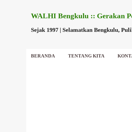
WALHI Bengkulu :: Gerakan P
Sejak 1997 | Selamatkan Bengkulu, Pul
BERANDA
TENTANG KITA
KONT
DEWAN DAERAH
P
o
s
t
i
n
g
a