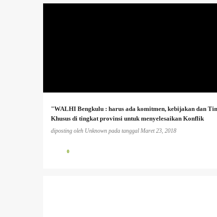
AGRARIA
+
"WALHI Bengkulu : harus ada komitmen, kebijakan dan Ti
Khusus di tingkat provinsi untuk menyelesaikan Konflik
Agraria'
diposting oleh
Unknown
pada tanggal
Maret 23, 2018
0