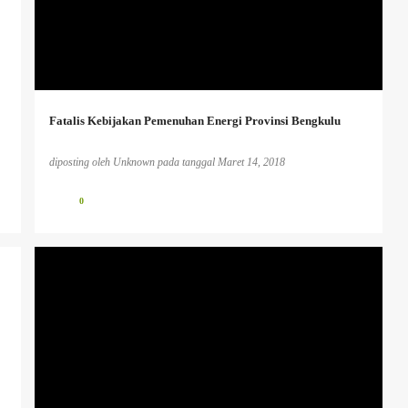
+
Fatalis Kebijakan Pemenuhan Energi Provinsi Bengkulu
diposting oleh
Unknown
pada tanggal
Maret 14, 2018
0
HUMANISME.
PENDIDIKAN KAUM TERTINDAS
PENDIDIKAN KRITIS
+