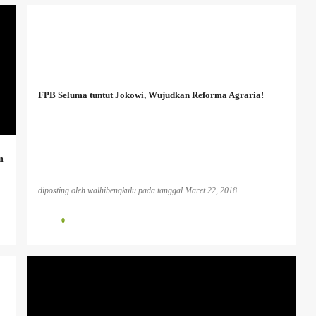
FPB Seluma tuntut Jokowi, Wujudkan Reforma Agraria!
m
diposting oleh
walhibengkulu
pada tanggal
Maret 22, 2018
0
BENCANA EKOLOGIS
INFO PESISIR BARAT
INFO TAMBANG
PLTU KOTOR
PUBLIKASI