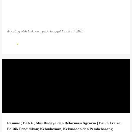
diposting oleh
Unknown
pada tanggal
Maret 13, 2018
0
Resume ; Bab 4 ; Aksi Budaya dan Reformasi Agraria ( Paulo Freire;
Politik Pendidikan; Kebudayaan, Kekuasaan dan Pembebasan);