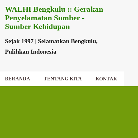
WALHI Bengkulu :: Gerakan
Langsung ke konten utama
Penyelamatan Sumber -
Sumber Kehidupan
Sejak 1997 | Selamatkan Bengkulu,
Pulihkan Indonesia
BERANDA
TENTANG KITA
KONTAK
EKSEKUTIF DAERAH
DEWAN DAERAH
P
o
s
t
i
n