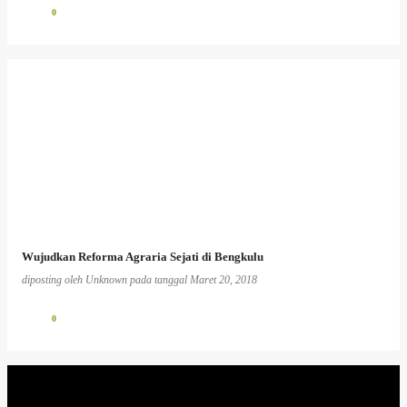
0
Wujudkan Reforma Agraria Sejati di Bengkulu
diposting oleh
Unknown
pada tanggal
Maret 20, 2018
0