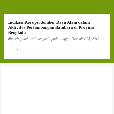
g
a
n
Indikasi Korupsi Sumber Daya Alam dalam
Aktivitas Pertambangan Batubara di Provinsi
Bengkulu
diposting oleh
walhibengkulu
pada tanggal
Desember 05, 2019
3