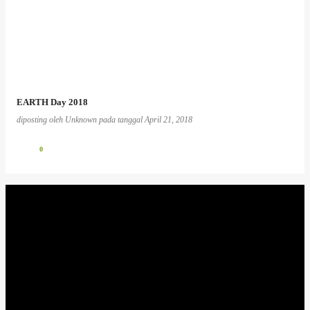
EARTH Day 2018
diposting oleh
Unknown
pada tanggal
April 21, 2018
0