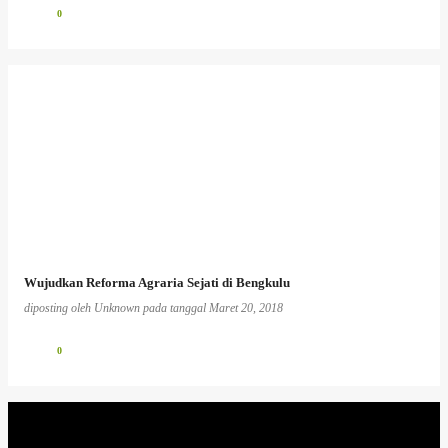
0
Wujudkan Reforma Agraria Sejati di Bengkulu
diposting oleh
Unknown
pada tanggal
Maret 20, 2018
0