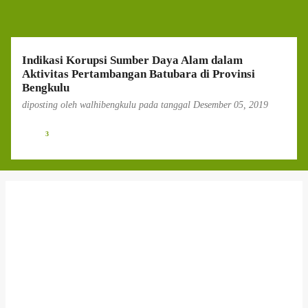
g
a
n
Indikasi Korupsi Sumber Daya Alam dalam
Aktivitas Pertambangan Batubara di Provinsi
Bengkulu
diposting oleh
walhibengkulu
pada tanggal
Desember 05, 2019
3