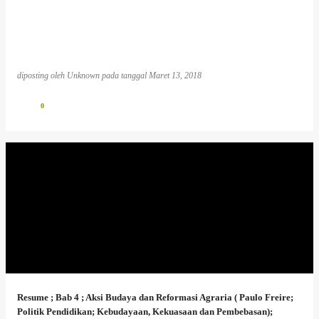
diposting oleh
Unknown
pada tanggal
Maret 13, 2018
0
Resume ; Bab 4 ; Aksi Budaya dan Reformasi Agraria ( Paulo Freire;
Politik Pendidikan; Kebudayaan, Kekuasaan dan Pembebasan);