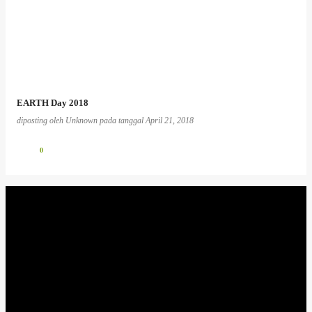
EARTH Day 2018
diposting oleh
Unknown
pada tanggal
April 21, 2018
0