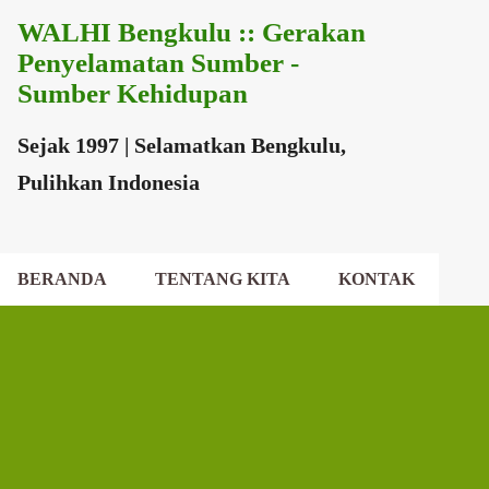
WALHI Bengkulu :: Gerakan
Langsung ke konten utama
Penyelamatan Sumber -
Sumber Kehidupan
Sejak 1997 | Selamatkan Bengkulu,
Pulihkan Indonesia
BERANDA
TENTANG KITA
KONTAK
EKSEKUTIF DAERAH
DEWAN DAERAH
P
o
s
t
i
n