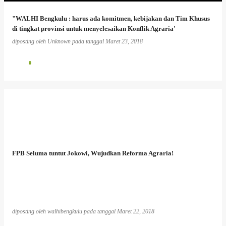
"WALHI Bengkulu : harus ada komitmen, kebijakan dan Tim Khusus
di tingkat provinsi untuk menyelesaikan Konflik Agraria'
diposting oleh
Unknown
pada tanggal
Maret 23, 2018
0
FPB Seluma tuntut Jokowi, Wujudkan Reforma Agraria!
diposting oleh
walhibengkulu
pada tanggal
Maret 22, 2018