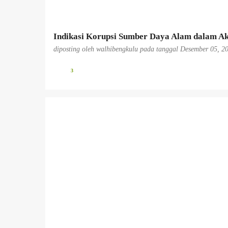
n
Indikasi Korupsi Sumber Daya Alam dalam Ak
diposting oleh
walhibengkulu
pada tanggal
Desember 05, 2
3