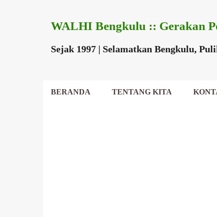
WALHI Bengkulu :: Gerakan P
Sejak 1997 | Selamatkan Bengkulu, Pul
BERANDA
TENTANG KITA
KONT
DEWAN DAERAH
P
o
s
t
i
n
g
a