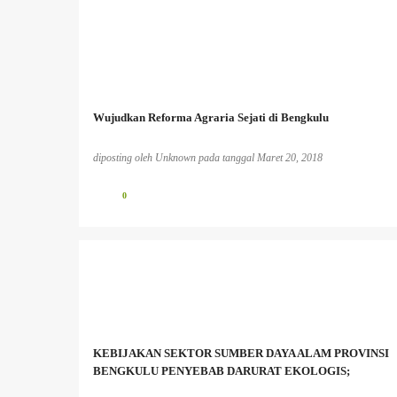
Wujudkan Reforma Agraria Sejati di Bengkulu
diposting oleh
Unknown
pada tanggal
Maret 20, 2018
0
BENCANA EKOLOGIS
BERITA PERKEBUNAN
INFO PESISIR BARAT
INFO TAMBANG
MASYARAKAT ADAT
MASYARAKAT LOKAL
KEBIJAKAN SEKTOR SUMBER DAYA ALAM PROVINSI
PEREMPUAN DAN LINGKUNGAN HIDUP;
PESISIR
BENGKULU PENYEBAB DARURAT EKOLOGIS;
+