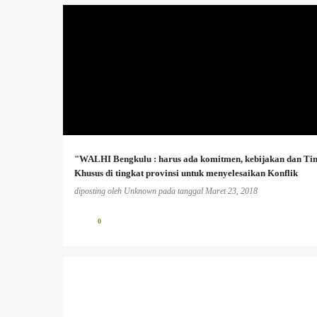
AGRARIA
+
"WALHI Bengkulu : harus ada komitmen, kebijakan dan Ti
Khusus di tingkat provinsi untuk menyelesaikan Konflik
Agraria'
diposting oleh
Unknown
pada tanggal
Maret 23, 2018
0