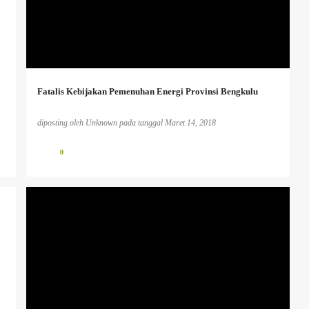
+
Fatalis Kebijakan Pemenuhan Energi Provinsi Bengkulu
diposting oleh
Unknown
pada tanggal
Maret 14, 2018
0
HUMANISME.
PENDIDIKAN KAUM TERTINDAS
PENDIDIKAN KRITIS
+