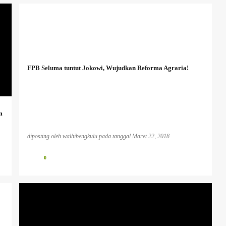
FPB Seluma tuntut Jokowi, Wujudkan Reforma Agraria!
m
diposting oleh
walhibengkulu
pada tanggal
Maret 22, 2018
0
BENCANA EKOLOGIS
INFO PESISIR BARAT
INFO TAMBANG
PLTU KOTOR
PUBLIKASI