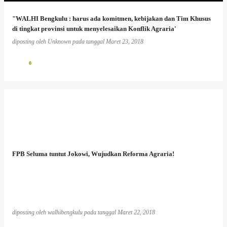
"WALHI Bengkulu : harus ada komitmen, kebijakan dan Tim Khusus
di tingkat provinsi untuk menyelesaikan Konflik Agraria'
diposting oleh
Unknown
pada tanggal
Maret 23, 2018
0
FPB Seluma tuntut Jokowi, Wujudkan Reforma Agraria!
diposting oleh
walhibengkulu
pada tanggal
Maret 22, 2018