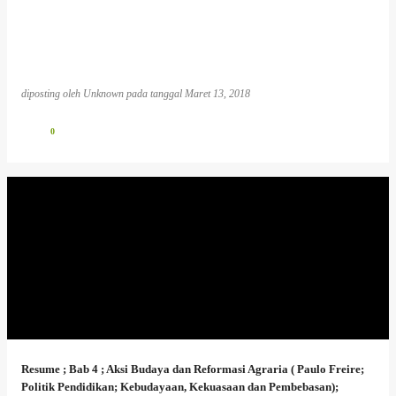
diposting oleh
Unknown
pada tanggal
Maret 13, 2018
0
Resume ; Bab 4 ; Aksi Budaya dan Reformasi Agraria ( Paulo Freire;
Politik Pendidikan; Kebudayaan, Kekuasaan dan Pembebasan);