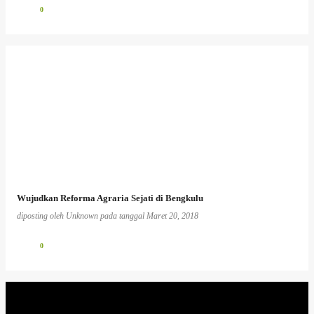
0
Wujudkan Reforma Agraria Sejati di Bengkulu
diposting oleh
Unknown
pada tanggal
Maret 20, 2018
0