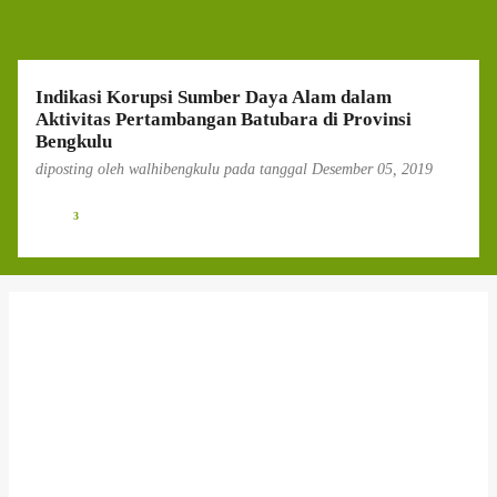
g
a
n
Indikasi Korupsi Sumber Daya Alam dalam
Aktivitas Pertambangan Batubara di Provinsi
Bengkulu
diposting oleh
walhibengkulu
pada tanggal
Desember 05, 2019
3