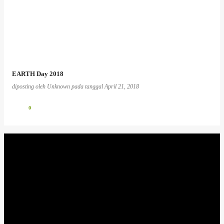
EARTH Day 2018
diposting oleh
Unknown
pada tanggal
April 21, 2018
0