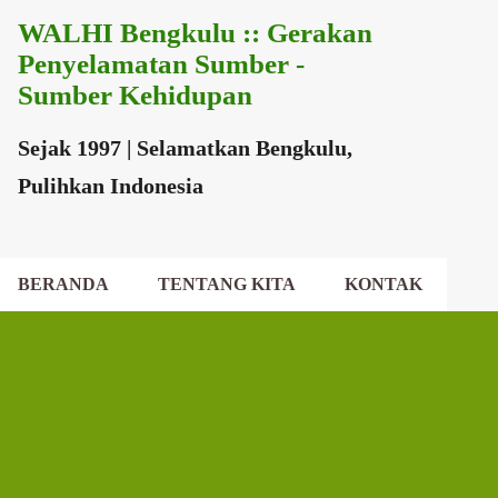
WALHI Bengkulu :: Gerakan
Langsung ke konten utama
Penyelamatan Sumber -
Sumber Kehidupan
Sejak 1997 | Selamatkan Bengkulu,
Pulihkan Indonesia
BERANDA
TENTANG KITA
KONTAK
EKSEKUTIF DAERAH
DEWAN DAERAH
P
o
s
t
i
n