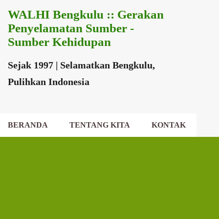
WALHI Bengkulu :: Gerakan
Langsung ke konten utama
Penyelamatan Sumber -
Sumber Kehidupan
Sejak 1997 | Selamatkan Bengkulu,
Pulihkan Indonesia
BERANDA
TENTANG KITA
KONTAK
EKSEKUTIF DAERAH
DEWAN DAERAH
P
o
s
t
i
n