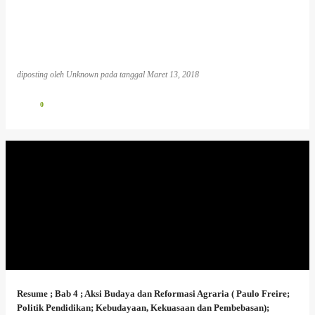
diposting oleh
Unknown
pada tanggal
Maret 13, 2018
0
Resume ; Bab 4 ; Aksi Budaya dan Reformasi Agraria ( Paulo Freire;
Politik Pendidikan; Kebudayaan, Kekuasaan dan Pembebasan);