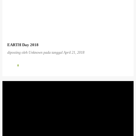
EARTH Day 2018
diposting oleh
Unknown
pada tanggal
April 21, 2018
0