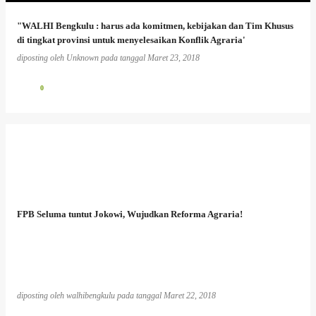
"WALHI Bengkulu : harus ada komitmen, kebijakan dan Tim Khusus
di tingkat provinsi untuk menyelesaikan Konflik Agraria'
diposting oleh
Unknown
pada tanggal
Maret 23, 2018
0
FPB Seluma tuntut Jokowi, Wujudkan Reforma Agraria!
diposting oleh
walhibengkulu
pada tanggal
Maret 22, 2018