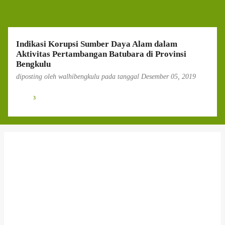
g
a
n
Indikasi Korupsi Sumber Daya Alam dalam
Aktivitas Pertambangan Batubara di Provinsi
Bengkulu
diposting oleh
walhibengkulu
pada tanggal
Desember 05, 2019
3