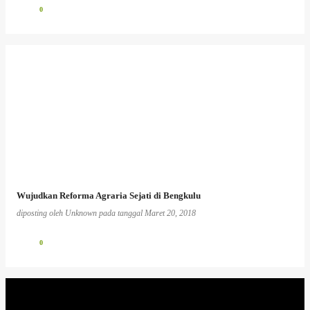
0
Wujudkan Reforma Agraria Sejati di Bengkulu
diposting oleh
Unknown
pada tanggal
Maret 20, 2018
0