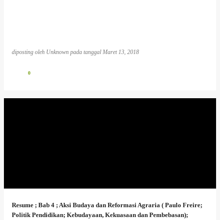
diposting oleh
Unknown
pada tanggal
Maret 13, 2018
0
Resume ; Bab 4 ; Aksi Budaya dan Reformasi Agraria ( Paulo Freire;
Politik Pendidikan; Kebudayaan, Kekuasaan dan Pembebasan);