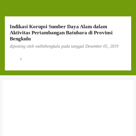
g
a
n
Indikasi Korupsi Sumber Daya Alam dalam
Aktivitas Pertambangan Batubara di Provinsi
Bengkulu
diposting oleh
walhibengkulu
pada tanggal
Desember 05, 2019
3