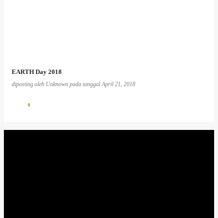
EARTH Day 2018
diposting oleh
Unknown
pada tanggal
April 21, 2018
0