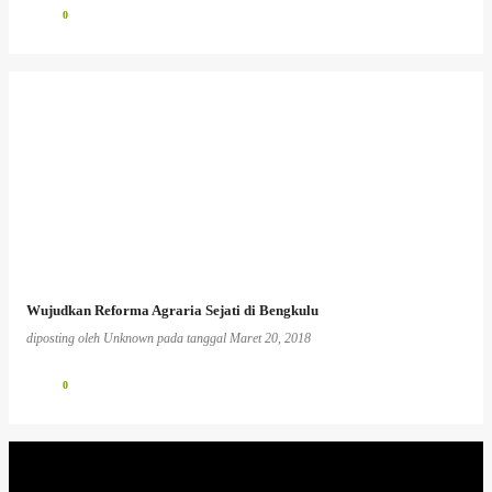
0
Wujudkan Reforma Agraria Sejati di Bengkulu
diposting oleh
Unknown
pada tanggal
Maret 20, 2018
0