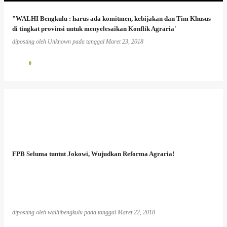
"WALHI Bengkulu : harus ada komitmen, kebijakan dan Tim Khusus
di tingkat provinsi untuk menyelesaikan Konflik Agraria'
diposting oleh
Unknown
pada tanggal
Maret 23, 2018
0
FPB Seluma tuntut Jokowi, Wujudkan Reforma Agraria!
diposting oleh
walhibengkulu
pada tanggal
Maret 22, 2018