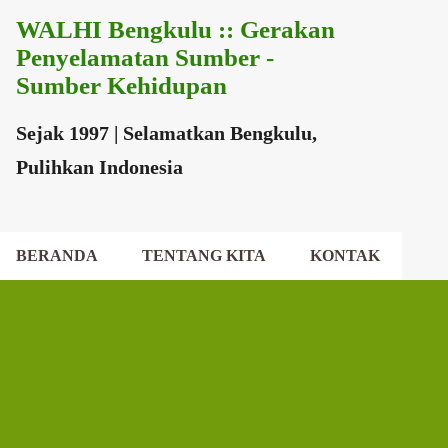
WALHI Bengkulu :: Gerakan
Langsung ke konten utama
Penyelamatan Sumber -
Sumber Kehidupan
Sejak 1997 | Selamatkan Bengkulu,
Pulihkan Indonesia
BERANDA
TENTANG KITA
KONTAK
EKSEKUTIF DAERAH
DEWAN DAERAH
P
o
s
t
i
n