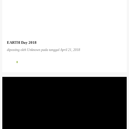
EARTH Day 2018
diposting oleh
Unknown
pada tanggal
April 21, 2018
0