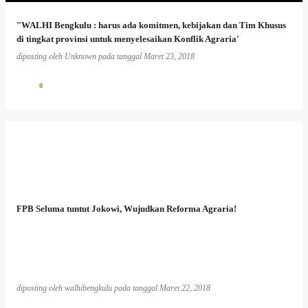
"WALHI Bengkulu : harus ada komitmen, kebijakan dan Tim Khusus
di tingkat provinsi untuk menyelesaikan Konflik Agraria'
diposting oleh
Unknown
pada tanggal
Maret 23, 2018
0
FPB Seluma tuntut Jokowi, Wujudkan Reforma Agraria!
diposting oleh
walhibengkulu
pada tanggal
Maret 22, 2018