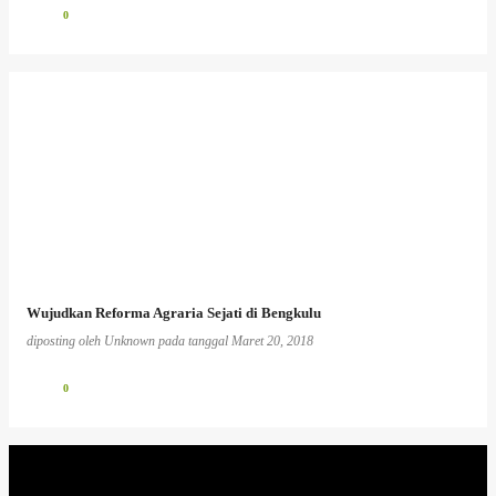
0
Wujudkan Reforma Agraria Sejati di Bengkulu
diposting oleh
Unknown
pada tanggal
Maret 20, 2018
0