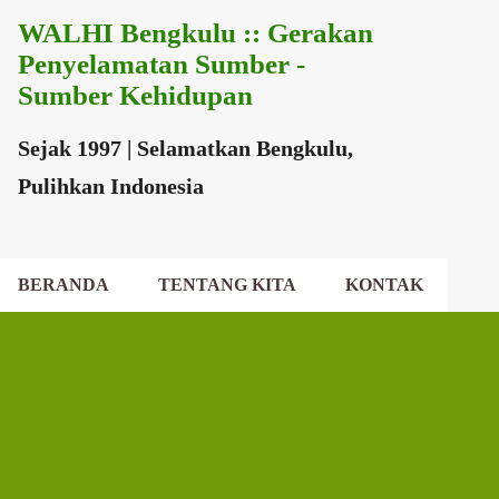
WALHI Bengkulu :: Gerakan
Langsung ke konten utama
Penyelamatan Sumber -
Sumber Kehidupan
Sejak 1997 | Selamatkan Bengkulu,
Pulihkan Indonesia
BERANDA
TENTANG KITA
KONTAK
EKSEKUTIF DAERAH
DEWAN DAERAH
P
o
s
t
i
n