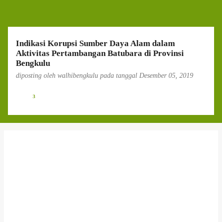
g
a
n
Indikasi Korupsi Sumber Daya Alam dalam
Aktivitas Pertambangan Batubara di Provinsi
Bengkulu
diposting oleh
walhibengkulu
pada tanggal
Desember 05, 2019
3