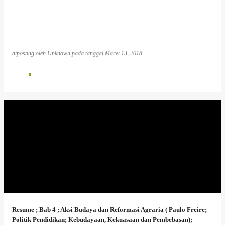
diposting oleh
Unknown
pada tanggal
Maret 13, 2018
0
Resume ; Bab 4 ; Aksi Budaya dan Reformasi Agraria ( Paulo Freire;
Politik Pendidikan; Kebudayaan, Kekuasaan dan Pembebasan);