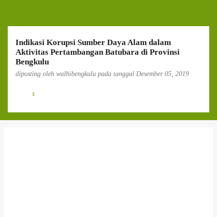
g
a
n
Indikasi Korupsi Sumber Daya Alam dalam
Aktivitas Pertambangan Batubara di Provinsi
Bengkulu
diposting oleh
walhibengkulu
pada tanggal
Desember 05, 2019
3