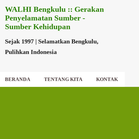
WALHI Bengkulu :: Gerakan
Langsung ke konten utama
Penyelamatan Sumber -
Sumber Kehidupan
Sejak 1997 | Selamatkan Bengkulu,
Pulihkan Indonesia
BERANDA
TENTANG KITA
KONTAK
EKSEKUTIF DAERAH
DEWAN DAERAH
P
o
s
t
i
n