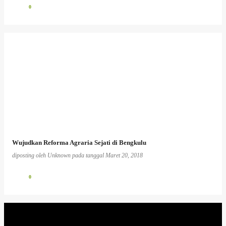
0
Wujudkan Reforma Agraria Sejati di Bengkulu
diposting oleh
Unknown
pada tanggal
Maret 20, 2018
0