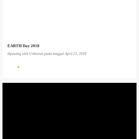
EARTH Day 2018
diposting oleh
Unknown
pada tanggal
April 21, 2018
0