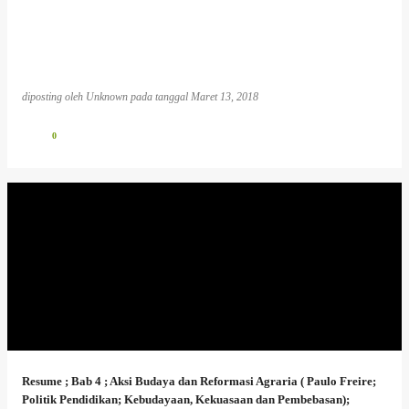
diposting oleh
Unknown
pada tanggal
Maret 13, 2018
0
Resume ; Bab 4 ; Aksi Budaya dan Reformasi Agraria ( Paulo Freire;
Politik Pendidikan; Kebudayaan, Kekuasaan dan Pembebasan);