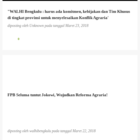
"WALHI Bengkulu : harus ada komitmen, kebijakan dan Tim Khusus
di tingkat provinsi untuk menyelesaikan Konflik Agraria'
diposting oleh
Unknown
pada tanggal
Maret 23, 2018
0
FPB Seluma tuntut Jokowi, Wujudkan Reforma Agraria!
diposting oleh
walhibengkulu
pada tanggal
Maret 22, 2018