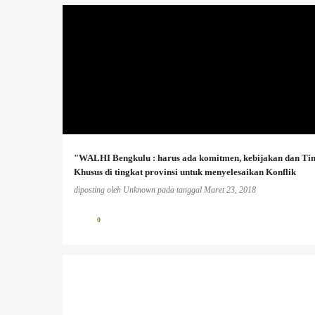
AGRARIA
+
"WALHI Bengkulu : harus ada komitmen, kebijakan dan Ti
Khusus di tingkat provinsi untuk menyelesaikan Konflik
Agraria'
diposting oleh
Unknown
pada tanggal
Maret 23, 2018
0