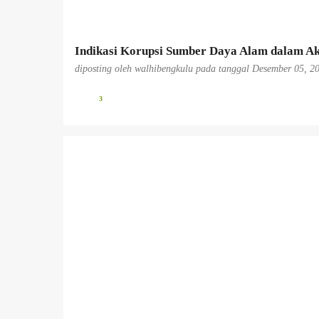
n
Indikasi Korupsi Sumber Daya Alam dalam Ak
diposting oleh
walhibengkulu
pada tanggal
Desember 05, 2
3