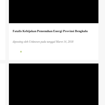
+
Fatalis Kebijakan Pemenuhan Energi Provinsi Bengkulu
diposting oleh
Unknown
pada tanggal
Maret 14, 2018
0
HUMANISME.
PENDIDIKAN KAUM TERTINDAS
PENDIDIKAN KRITIS
+