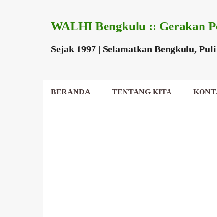
WALHI Bengkulu :: Gerakan P
Sejak 1997 | Selamatkan Bengkulu, Pul
BERANDA
TENTANG KITA
KONT
DEWAN DAERAH
P
o
s
t
i
n
g
a