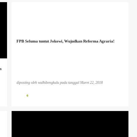
FPB Seluma tuntut Jokowi, Wujudkan Reforma Agraria!
m
diposting oleh
walhibengkulu
pada tanggal
Maret 22, 2018
0
BENCANA EKOLOGIS
INFO PESISIR BARAT
INFO TAMBANG
PLTU KOTOR
PUBLIKASI