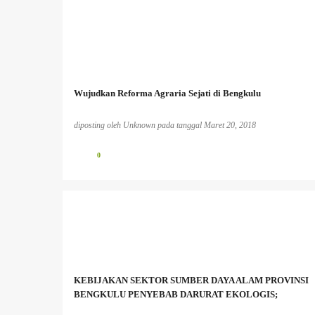
Wujudkan Reforma Agraria Sejati di Bengkulu
diposting oleh
Unknown
pada tanggal
Maret 20, 2018
0
BENCANA EKOLOGIS
BERITA PERKEBUNAN
INFO PESISIR BARAT
INFO TAMBANG
MASYARAKAT ADAT
MASYARAKAT LOKAL
KEBIJAKAN SEKTOR SUMBER DAYA ALAM PROVINSI
PEREMPUAN DAN LINGKUNGAN HIDUP;
PESISIR
BENGKULU PENYEBAB DARURAT EKOLOGIS;
+