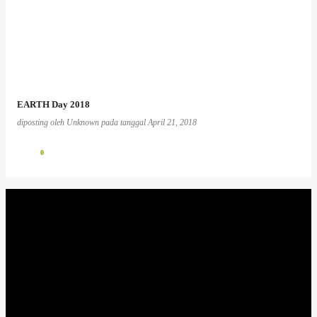
EARTH Day 2018
diposting oleh
Unknown
pada tanggal
April 21, 2018
0