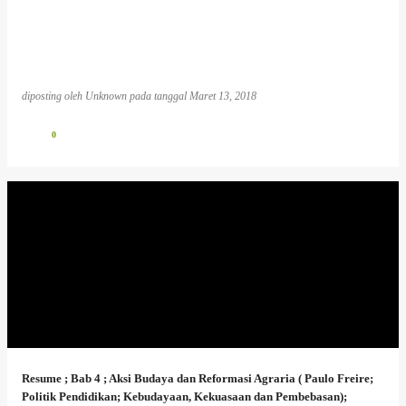
diposting oleh
Unknown
pada tanggal
Maret 13, 2018
0
Resume ; Bab 4 ; Aksi Budaya dan Reformasi Agraria ( Paulo Freire;
Politik Pendidikan; Kebudayaan, Kekuasaan dan Pembebasan);