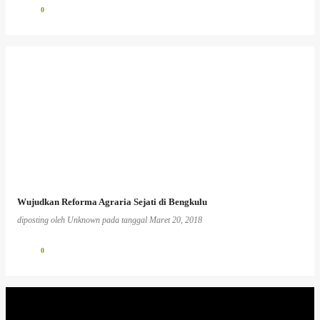
0
Wujudkan Reforma Agraria Sejati di Bengkulu
diposting oleh
Unknown
pada tanggal
Maret 20, 2018
0