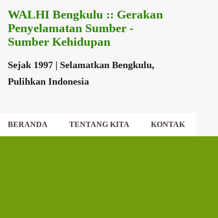
WALHI Bengkulu :: Gerakan
Langsung ke konten utama
Penyelamatan Sumber -
Sumber Kehidupan
Sejak 1997 | Selamatkan Bengkulu,
Pulihkan Indonesia
BERANDA
TENTANG KITA
KONTAK
EKSEKUTIF DAERAH
DEWAN DAERAH
P
o
s
t
i
n