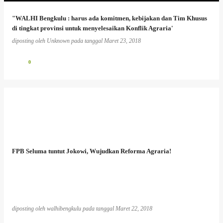
"WALHI Bengkulu : harus ada komitmen, kebijakan dan Tim Khusus
di tingkat provinsi untuk menyelesaikan Konflik Agraria'
diposting oleh
Unknown
pada tanggal
Maret 23, 2018
0
FPB Seluma tuntut Jokowi, Wujudkan Reforma Agraria!
diposting oleh
walhibengkulu
pada tanggal
Maret 22, 2018