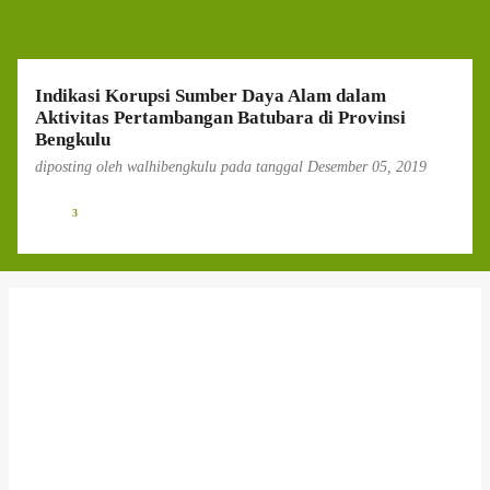
g
a
n
Indikasi Korupsi Sumber Daya Alam dalam
Aktivitas Pertambangan Batubara di Provinsi
Bengkulu
diposting oleh
walhibengkulu
pada tanggal
Desember 05, 2019
3