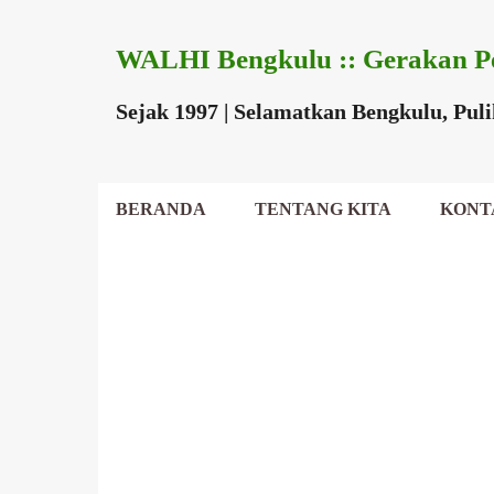
WALHI Bengkulu :: Gerakan P
Sejak 1997 | Selamatkan Bengkulu, Pul
BERANDA
TENTANG KITA
KONT
DEWAN DAERAH
P
o
s
t
i
n
g
a