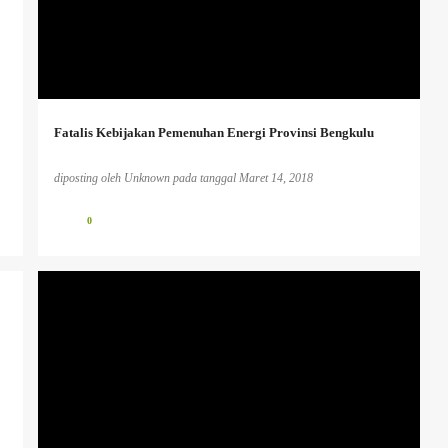
+
Fatalis Kebijakan Pemenuhan Energi Provinsi Bengkulu
diposting oleh
Unknown
pada tanggal
Maret 14, 2018
0
HUMANISME.
PENDIDIKAN KAUM TERTINDAS
PENDIDIKAN KRITIS
+