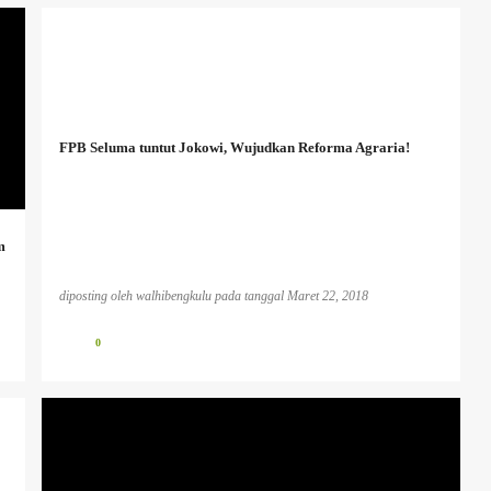
FPB Seluma tuntut Jokowi, Wujudkan Reforma Agraria!
m
diposting oleh
walhibengkulu
pada tanggal
Maret 22, 2018
0
BENCANA EKOLOGIS
INFO PESISIR BARAT
INFO TAMBANG
PLTU KOTOR
PUBLIKASI