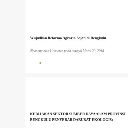
Wujudkan Reforma Agraria Sejati di Bengkulu
diposting oleh
Unknown
pada tanggal
Maret 20, 2018
0
BENCANA EKOLOGIS
BERITA PERKEBUNAN
INFO PESISIR BARAT
INFO TAMBANG
MASYARAKAT ADAT
MASYARAKAT LOKAL
KEBIJAKAN SEKTOR SUMBER DAYA ALAM PROVINSI
PEREMPUAN DAN LINGKUNGAN HIDUP;
PESISIR
BENGKULU PENYEBAB DARURAT EKOLOGIS;
+