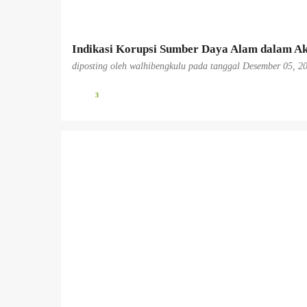
n
Indikasi Korupsi Sumber Daya Alam dalam Ak
diposting oleh
walhibengkulu
pada tanggal
Desember 05, 2
3