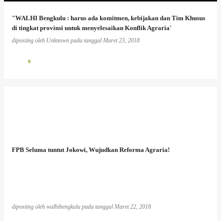
"WALHI Bengkulu : harus ada komitmen, kebijakan dan Tim Khusus
di tingkat provinsi untuk menyelesaikan Konflik Agraria'
diposting oleh
Unknown
pada tanggal
Maret 23, 2018
0
FPB Seluma tuntut Jokowi, Wujudkan Reforma Agraria!
diposting oleh
walhibengkulu
pada tanggal
Maret 22, 2018