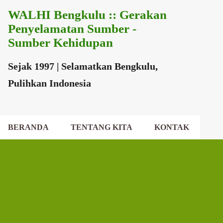
WALHI Bengkulu :: Gerakan
Langsung ke konten utama
Penyelamatan Sumber -
Sumber Kehidupan
Sejak 1997 | Selamatkan Bengkulu,
Pulihkan Indonesia
BERANDA
TENTANG KITA
KONTAK
EKSEKUTIF DAERAH
DEWAN DAERAH
P
o
s
t
i
n