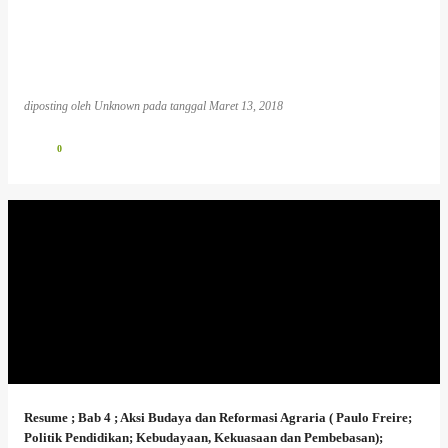
diposting oleh
Unknown
pada tanggal
Maret 13, 2018
0
Resume ; Bab 4 ; Aksi Budaya dan Reformasi Agraria ( Paulo Freire;
Politik Pendidikan; Kebudayaan, Kekuasaan dan Pembebasan);