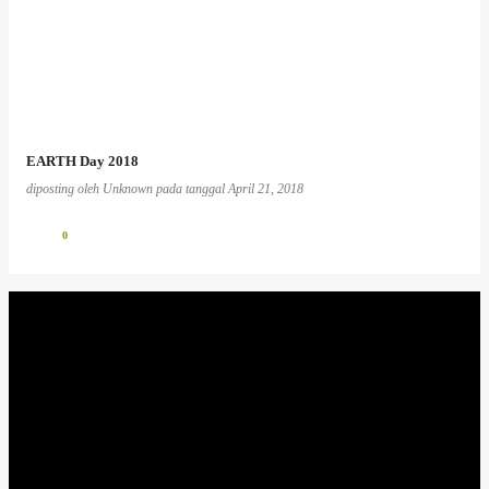
EARTH Day 2018
diposting oleh
Unknown
pada tanggal
April 21, 2018
0