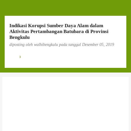
g
a
n
Indikasi Korupsi Sumber Daya Alam dalam
Aktivitas Pertambangan Batubara di Provinsi
Bengkulu
diposting oleh
walhibengkulu
pada tanggal
Desember 05, 2019
3