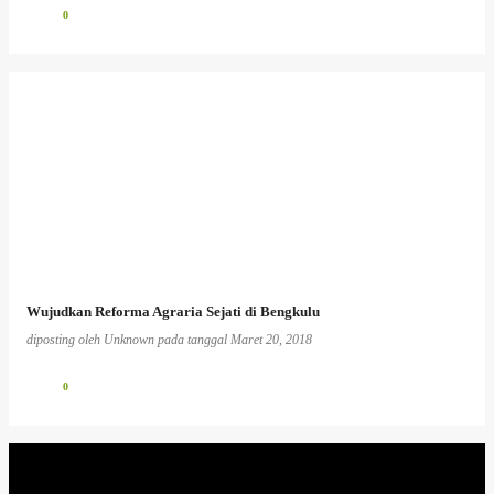
0
Wujudkan Reforma Agraria Sejati di Bengkulu
diposting oleh
Unknown
pada tanggal
Maret 20, 2018
0