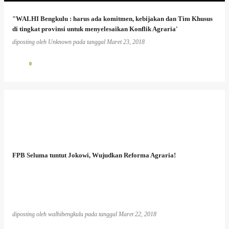
"WALHI Bengkulu : harus ada komitmen, kebijakan dan Tim Khusus
di tingkat provinsi untuk menyelesaikan Konflik Agraria'
diposting oleh
Unknown
pada tanggal
Maret 23, 2018
0
FPB Seluma tuntut Jokowi, Wujudkan Reforma Agraria!
diposting oleh
walhibengkulu
pada tanggal
Maret 22, 2018