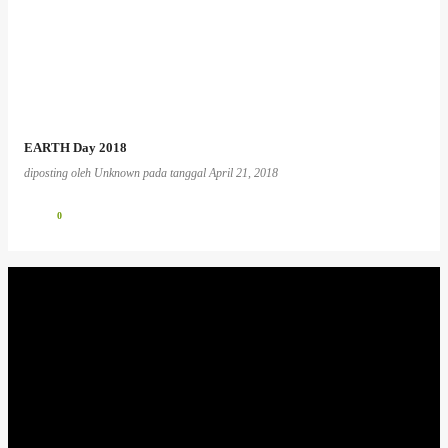
EARTH Day 2018
diposting oleh
Unknown
pada tanggal
April 21, 2018
0