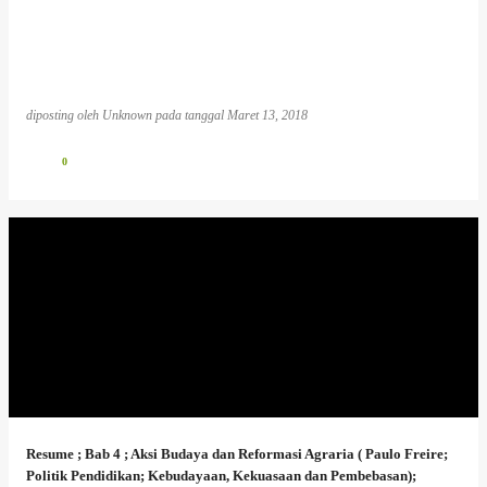
diposting oleh
Unknown
pada tanggal
Maret 13, 2018
0
Resume ; Bab 4 ; Aksi Budaya dan Reformasi Agraria ( Paulo Freire;
Politik Pendidikan; Kebudayaan, Kekuasaan dan Pembebasan);