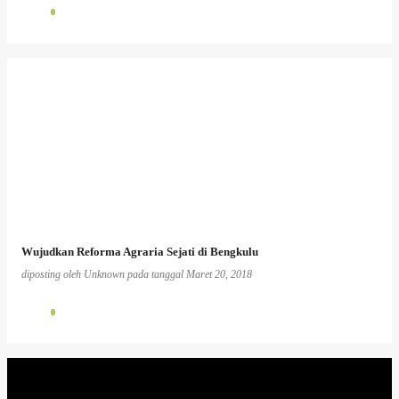
0
Wujudkan Reforma Agraria Sejati di Bengkulu
diposting oleh
Unknown
pada tanggal
Maret 20, 2018
0