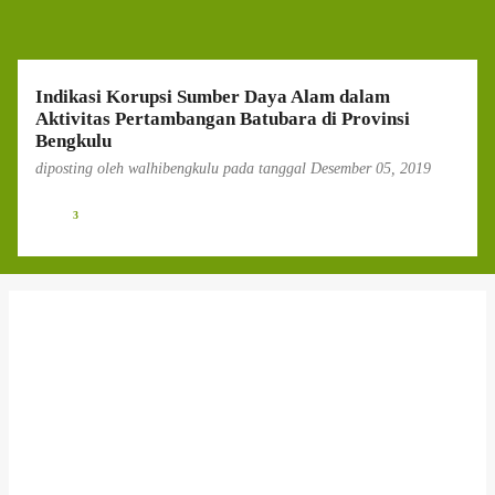
g
a
n
Indikasi Korupsi Sumber Daya Alam dalam
Aktivitas Pertambangan Batubara di Provinsi
Bengkulu
diposting oleh
walhibengkulu
pada tanggal
Desember 05, 2019
3