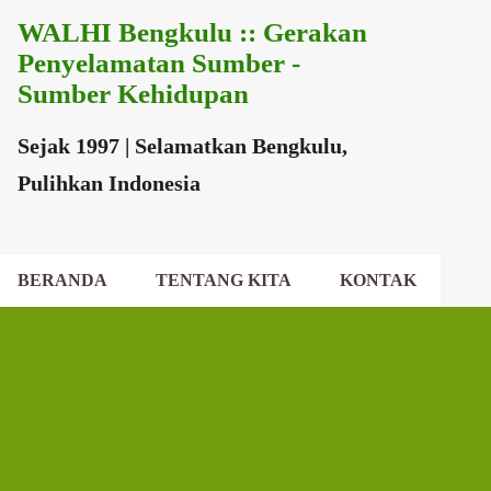
WALHI Bengkulu :: Gerakan
Langsung ke konten utama
Penyelamatan Sumber -
Sumber Kehidupan
Sejak 1997 | Selamatkan Bengkulu,
Pulihkan Indonesia
BERANDA
TENTANG KITA
KONTAK
EKSEKUTIF DAERAH
DEWAN DAERAH
P
o
s
t
i
n