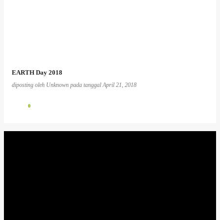
EARTH Day 2018
diposting oleh
Unknown
pada tanggal
April 21, 2018
0