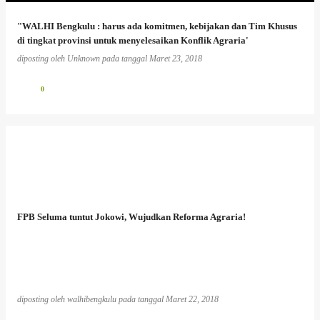
"WALHI Bengkulu : harus ada komitmen, kebijakan dan Tim Khusus
di tingkat provinsi untuk menyelesaikan Konflik Agraria'
diposting oleh
Unknown
pada tanggal
Maret 23, 2018
0
FPB Seluma tuntut Jokowi, Wujudkan Reforma Agraria!
diposting oleh
walhibengkulu
pada tanggal
Maret 22, 2018