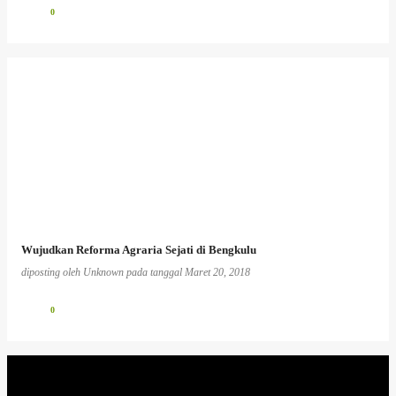
0
Wujudkan Reforma Agraria Sejati di Bengkulu
diposting oleh
Unknown
pada tanggal
Maret 20, 2018
0