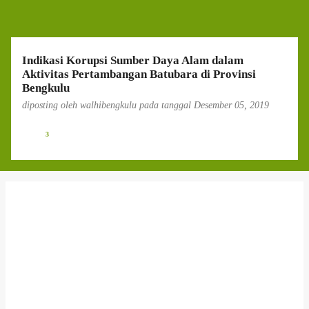
g
a
n
Indikasi Korupsi Sumber Daya Alam dalam
Aktivitas Pertambangan Batubara di Provinsi
Bengkulu
diposting oleh
walhibengkulu
pada tanggal
Desember 05, 2019
3