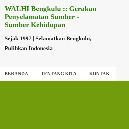
WALHI Bengkulu :: Gerakan
Langsung ke konten utama
Penyelamatan Sumber -
Sumber Kehidupan
Sejak 1997 | Selamatkan Bengkulu,
Pulihkan Indonesia
BERANDA
TENTANG KITA
KONTAK
EKSEKUTIF DAERAH
DEWAN DAERAH
P
o
s
t
i
n