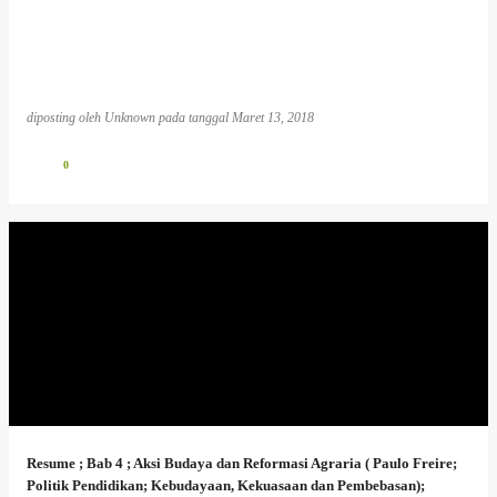
diposting oleh
Unknown
pada tanggal
Maret 13, 2018
0
Resume ; Bab 4 ; Aksi Budaya dan Reformasi Agraria ( Paulo Freire;
Politik Pendidikan; Kebudayaan, Kekuasaan dan Pembebasan);