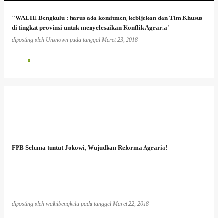
"WALHI Bengkulu : harus ada komitmen, kebijakan dan Tim Khusus
di tingkat provinsi untuk menyelesaikan Konflik Agraria'
diposting oleh
Unknown
pada tanggal
Maret 23, 2018
0
FPB Seluma tuntut Jokowi, Wujudkan Reforma Agraria!
diposting oleh
walhibengkulu
pada tanggal
Maret 22, 2018