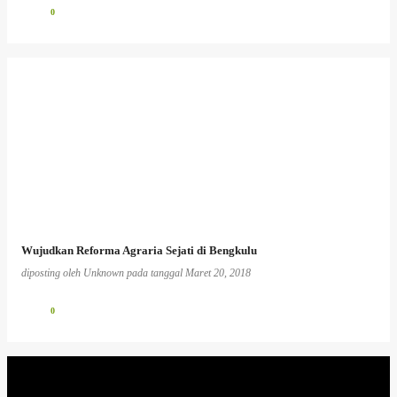
0
Wujudkan Reforma Agraria Sejati di Bengkulu
diposting oleh
Unknown
pada tanggal
Maret 20, 2018
0