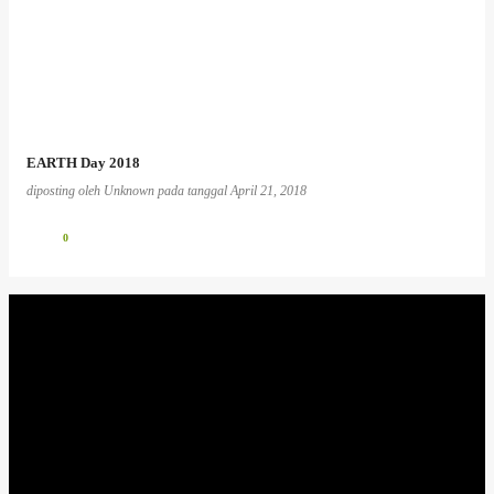
EARTH Day 2018
diposting oleh
Unknown
pada tanggal
April 21, 2018
0