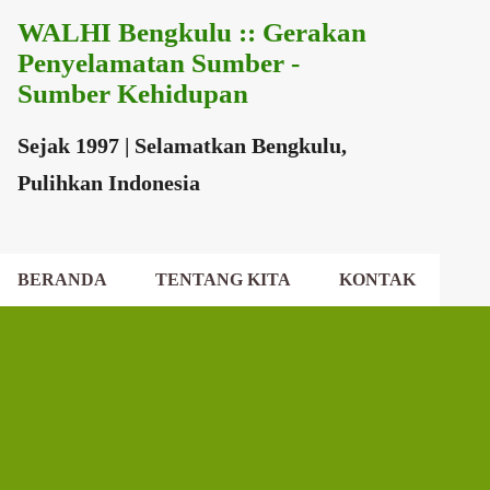
WALHI Bengkulu :: Gerakan
Langsung ke konten utama
Penyelamatan Sumber -
Sumber Kehidupan
Sejak 1997 | Selamatkan Bengkulu,
Pulihkan Indonesia
BERANDA
TENTANG KITA
KONTAK
EKSEKUTIF DAERAH
DEWAN DAERAH
P
o
s
t
i
n