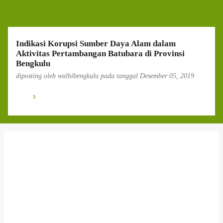
g
a
n
Indikasi Korupsi Sumber Daya Alam dalam
Aktivitas Pertambangan Batubara di Provinsi
Bengkulu
diposting oleh
walhibengkulu
pada tanggal
Desember 05, 2019
3