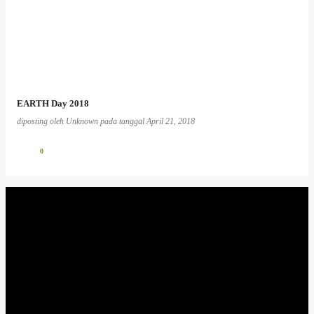
EARTH Day 2018
diposting oleh
Unknown
pada tanggal
April 21, 2018
0