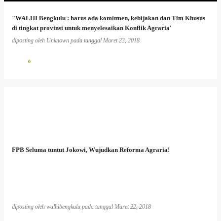
"WALHI Bengkulu : harus ada komitmen, kebijakan dan Tim Khusus
di tingkat provinsi untuk menyelesaikan Konflik Agraria'
diposting oleh
Unknown
pada tanggal
Maret 23, 2018
0
FPB Seluma tuntut Jokowi, Wujudkan Reforma Agraria!
diposting oleh
walhibengkulu
pada tanggal
Maret 22, 2018