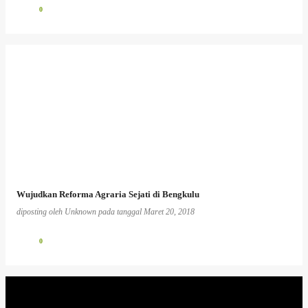
0
Wujudkan Reforma Agraria Sejati di Bengkulu
diposting oleh
Unknown
pada tanggal
Maret 20, 2018
0