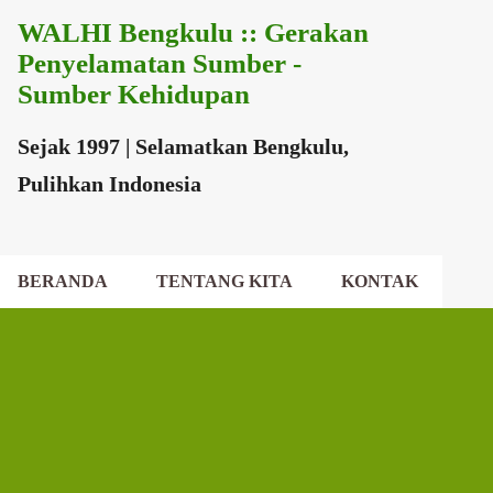
WALHI Bengkulu :: Gerakan
Langsung ke konten utama
Penyelamatan Sumber -
Sumber Kehidupan
Sejak 1997 | Selamatkan Bengkulu,
Pulihkan Indonesia
BERANDA
TENTANG KITA
KONTAK
EKSEKUTIF DAERAH
DEWAN DAERAH
P
o
s
t
i
n