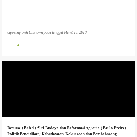
diposting oleh
Unknown
pada tanggal
Maret 13, 2018
0
Resume ; Bab 4 ; Aksi Budaya dan Reformasi Agraria ( Paulo Freire;
Politik Pendidikan; Kebudayaan, Kekuasaan dan Pembebasan);