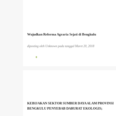
Wujudkan Reforma Agraria Sejati di Bengkulu
diposting oleh
Unknown
pada tanggal
Maret 20, 2018
0
BENCANA EKOLOGIS
BERITA PERKEBUNAN
INFO PESISIR BARAT
INFO TAMBANG
MASYARAKAT ADAT
MASYARAKAT LOKAL
KEBIJAKAN SEKTOR SUMBER DAYA ALAM PROVINSI
PEREMPUAN DAN LINGKUNGAN HIDUP;
PESISIR
BENGKULU PENYEBAB DARURAT EKOLOGIS;
+