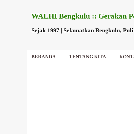
WALHI Bengkulu :: Gerakan P
Sejak 1997 | Selamatkan Bengkulu, Pul
BERANDA
TENTANG KITA
KONT
DEWAN DAERAH
P
o
s
t
i
n
g
a