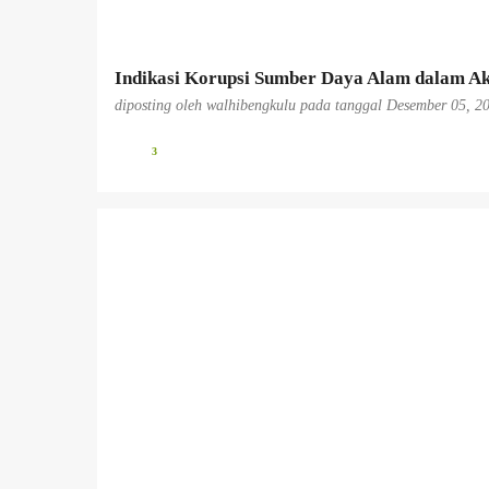
n
Indikasi Korupsi Sumber Daya Alam dalam Ak
diposting oleh
walhibengkulu
pada tanggal
Desember 05, 2
3