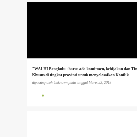
AGRARIA
+
"WALHI Bengkulu : harus ada komitmen, kebijakan dan Ti
Khusus di tingkat provinsi untuk menyelesaikan Konflik
Agraria'
diposting oleh
Unknown
pada tanggal
Maret 23, 2018
0