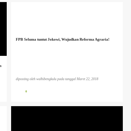
FPB Seluma tuntut Jokowi, Wujudkan Reforma Agraria!
m
diposting oleh
walhibengkulu
pada tanggal
Maret 22, 2018
0
BENCANA EKOLOGIS
INFO PESISIR BARAT
INFO TAMBANG
PLTU KOTOR
PUBLIKASI