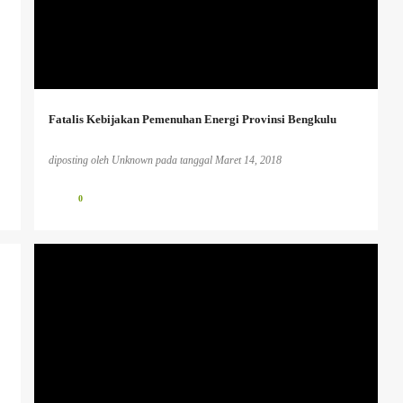
+
Fatalis Kebijakan Pemenuhan Energi Provinsi Bengkulu
diposting oleh
Unknown
pada tanggal
Maret 14, 2018
0
HUMANISME.
PENDIDIKAN KAUM TERTINDAS
PENDIDIKAN KRITIS
+