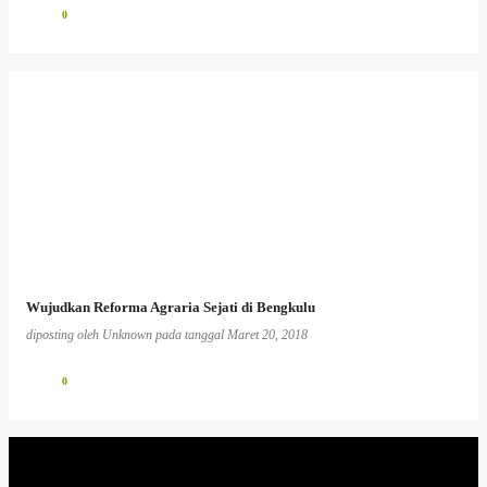
0
Wujudkan Reforma Agraria Sejati di Bengkulu
diposting oleh
Unknown
pada tanggal
Maret 20, 2018
0