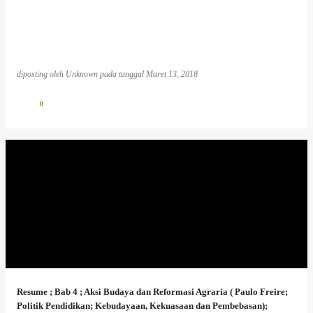
diposting oleh
Unknown
pada tanggal
Maret 13, 2018
0
Resume ; Bab 4 ; Aksi Budaya dan Reformasi Agraria ( Paulo Freire;
Politik Pendidikan; Kebudayaan, Kekuasaan dan Pembebasan);