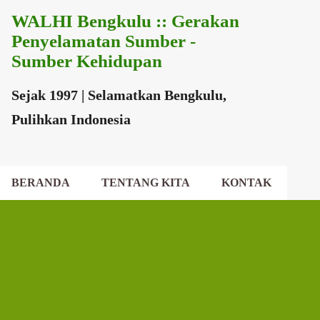
WALHI Bengkulu :: Gerakan
Langsung ke konten utama
Penyelamatan Sumber -
Sumber Kehidupan
Sejak 1997 | Selamatkan Bengkulu,
Pulihkan Indonesia
BERANDA
TENTANG KITA
KONTAK
EKSEKUTIF DAERAH
DEWAN DAERAH
P
o
s
t
i
n