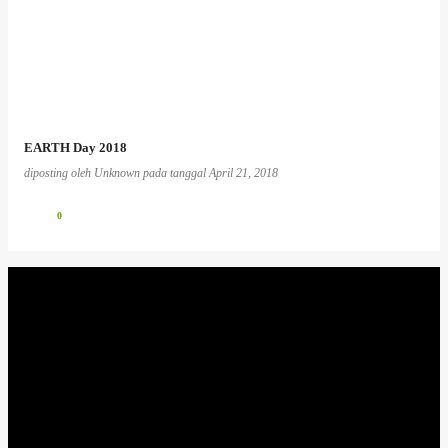
EARTH Day 2018
diposting oleh
Unknown
pada tanggal
April 21, 2018
0