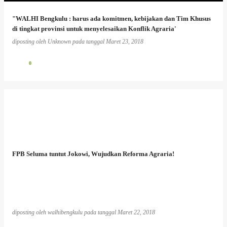
"WALHI Bengkulu : harus ada komitmen, kebijakan dan Tim Khusus
di tingkat provinsi untuk menyelesaikan Konflik Agraria'
diposting oleh
Unknown
pada tanggal
Maret 23, 2018
0
FPB Seluma tuntut Jokowi, Wujudkan Reforma Agraria!
diposting oleh
walhibengkulu
pada tanggal
Maret 22, 2018