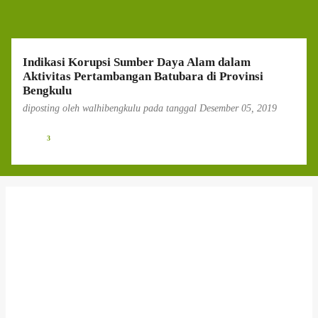
g
a
n
Indikasi Korupsi Sumber Daya Alam dalam
Aktivitas Pertambangan Batubara di Provinsi
Bengkulu
diposting oleh
walhibengkulu
pada tanggal
Desember 05, 2019
3