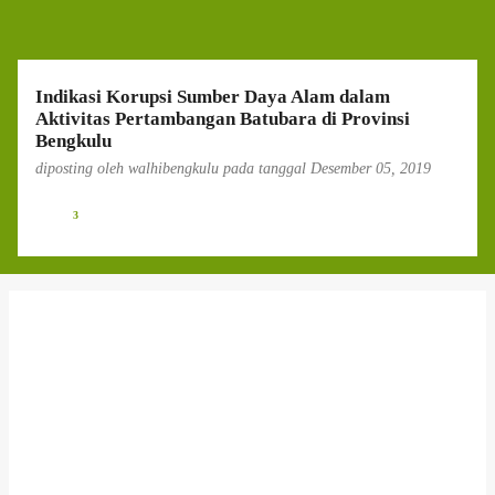
g
a
n
Indikasi Korupsi Sumber Daya Alam dalam
Aktivitas Pertambangan Batubara di Provinsi
Bengkulu
diposting oleh
walhibengkulu
pada tanggal
Desember 05, 2019
3