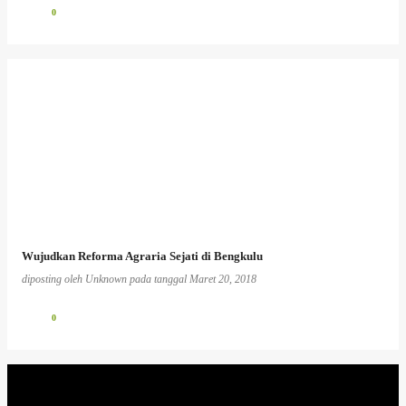
0
Wujudkan Reforma Agraria Sejati di Bengkulu
diposting oleh
Unknown
pada tanggal
Maret 20, 2018
0