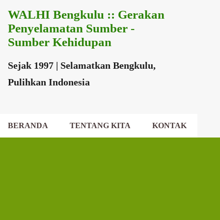
WALHI Bengkulu :: Gerakan
Langsung ke konten utama
Penyelamatan Sumber -
Sumber Kehidupan
Sejak 1997 | Selamatkan Bengkulu,
Pulihkan Indonesia
BERANDA
TENTANG KITA
KONTAK
EKSEKUTIF DAERAH
DEWAN DAERAH
P
o
s
t
i
n