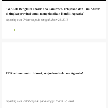
"WALHI Bengkulu : harus ada komitmen, kebijakan dan Tim Khusus
di tingkat provinsi untuk menyelesaikan Konflik Agraria'
diposting oleh
Unknown
pada tanggal
Maret 23, 2018
0
FPB Seluma tuntut Jokowi, Wujudkan Reforma Agraria!
diposting oleh
walhibengkulu
pada tanggal
Maret 22, 2018