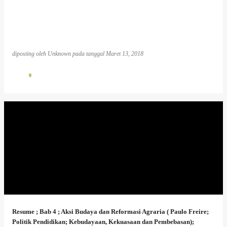
diposting oleh
Unknown
pada tanggal
Maret 13, 2018
0
Resume ; Bab 4 ; Aksi Budaya dan Reformasi Agraria ( Paulo Freire;
Politik Pendidikan; Kebudayaan, Kekuasaan dan Pembebasan);