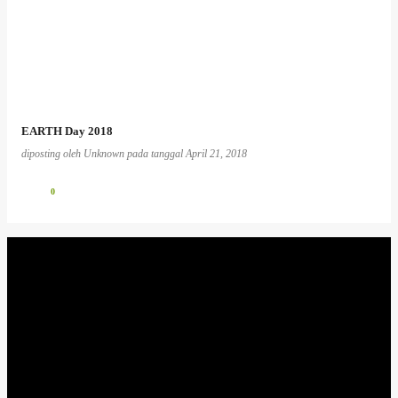
EARTH Day 2018
diposting oleh
Unknown
pada tanggal
April 21, 2018
0