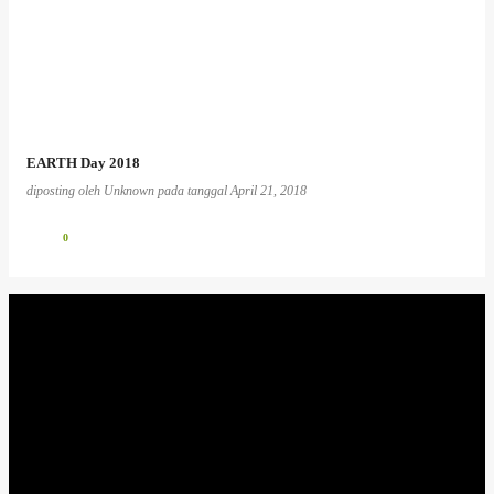
EARTH Day 2018
diposting oleh
Unknown
pada tanggal
April 21, 2018
0