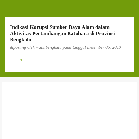
g
a
n
Indikasi Korupsi Sumber Daya Alam dalam
Aktivitas Pertambangan Batubara di Provinsi
Bengkulu
diposting oleh
walhibengkulu
pada tanggal
Desember 05, 2019
3