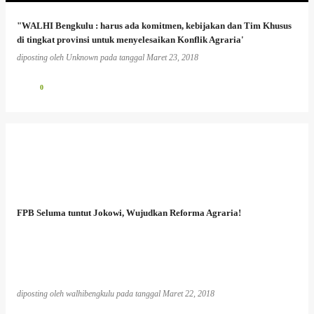
"WALHI Bengkulu : harus ada komitmen, kebijakan dan Tim Khusus
di tingkat provinsi untuk menyelesaikan Konflik Agraria'
diposting oleh
Unknown
pada tanggal
Maret 23, 2018
0
FPB Seluma tuntut Jokowi, Wujudkan Reforma Agraria!
diposting oleh
walhibengkulu
pada tanggal
Maret 22, 2018