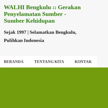
WALHI Bengkulu :: Gerakan
Langsung ke konten utama
Penyelamatan Sumber -
Sumber Kehidupan
Sejak 1997 | Selamatkan Bengkulu,
Pulihkan Indonesia
BERANDA
TENTANG KITA
KONTAK
EKSEKUTIF DAERAH
DEWAN DAERAH
P
o
s
t
i
n