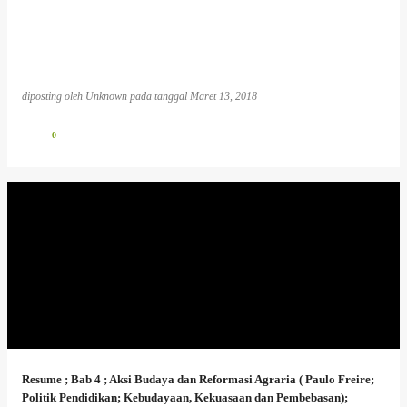
diposting oleh
Unknown
pada tanggal
Maret 13, 2018
0
Resume ; Bab 4 ; Aksi Budaya dan Reformasi Agraria ( Paulo Freire;
Politik Pendidikan; Kebudayaan, Kekuasaan dan Pembebasan);