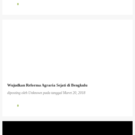
0
Wujudkan Reforma Agraria Sejati di Bengkulu
diposting oleh
Unknown
pada tanggal
Maret 20, 2018
0