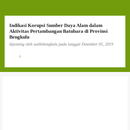
g
a
n
Indikasi Korupsi Sumber Daya Alam dalam
Aktivitas Pertambangan Batubara di Provinsi
Bengkulu
diposting oleh
walhibengkulu
pada tanggal
Desember 05, 2019
3