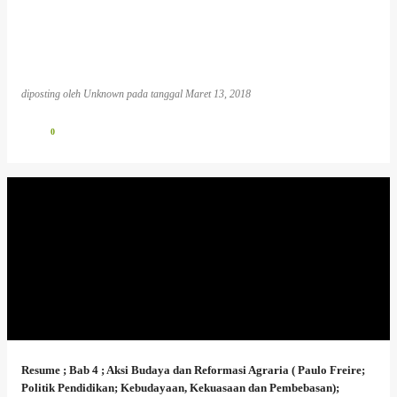
diposting oleh
Unknown
pada tanggal
Maret 13, 2018
0
Resume ; Bab 4 ; Aksi Budaya dan Reformasi Agraria ( Paulo Freire;
Politik Pendidikan; Kebudayaan, Kekuasaan dan Pembebasan);