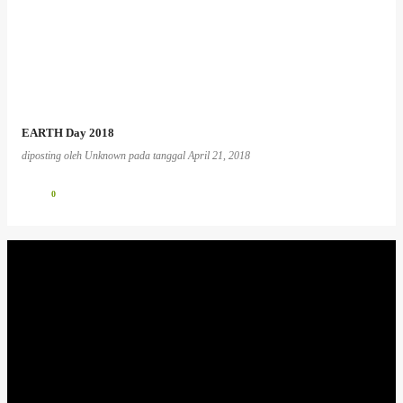
EARTH Day 2018
diposting oleh
Unknown
pada tanggal
April 21, 2018
0