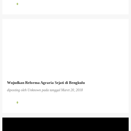
0
Wujudkan Reforma Agraria Sejati di Bengkulu
diposting oleh
Unknown
pada tanggal
Maret 20, 2018
0