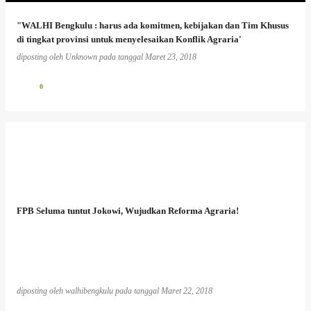
"WALHI Bengkulu : harus ada komitmen, kebijakan dan Tim Khusus
di tingkat provinsi untuk menyelesaikan Konflik Agraria'
diposting oleh
Unknown
pada tanggal
Maret 23, 2018
0
FPB Seluma tuntut Jokowi, Wujudkan Reforma Agraria!
diposting oleh
walhibengkulu
pada tanggal
Maret 22, 2018