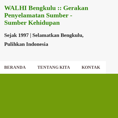
WALHI Bengkulu :: Gerakan
Langsung ke konten utama
Penyelamatan Sumber -
Sumber Kehidupan
Sejak 1997 | Selamatkan Bengkulu,
Pulihkan Indonesia
BERANDA
TENTANG KITA
KONTAK
EKSEKUTIF DAERAH
DEWAN DAERAH
P
o
s
t
i
n