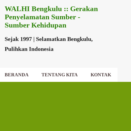
WALHI Bengkulu :: Gerakan
Langsung ke konten utama
Penyelamatan Sumber -
Sumber Kehidupan
Sejak 1997 | Selamatkan Bengkulu,
Pulihkan Indonesia
BERANDA
TENTANG KITA
KONTAK
EKSEKUTIF DAERAH
DEWAN DAERAH
P
o
s
t
i
n