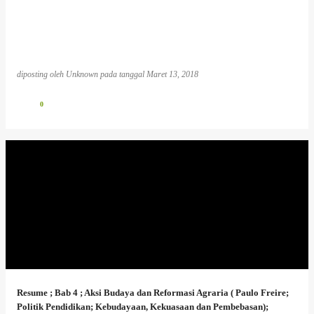
diposting oleh
Unknown
pada tanggal
Maret 13, 2018
0
Resume ; Bab 4 ; Aksi Budaya dan Reformasi Agraria ( Paulo Freire;
Politik Pendidikan; Kebudayaan, Kekuasaan dan Pembebasan);