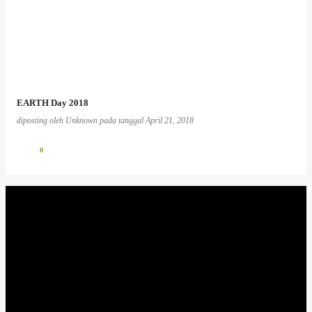
EARTH Day 2018
diposting oleh
Unknown
pada tanggal
April 21, 2018
0