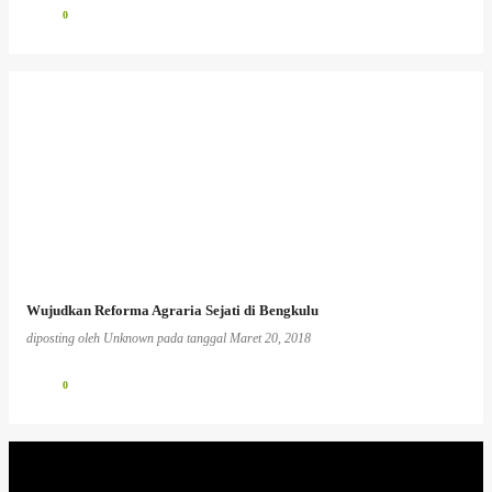
0
Wujudkan Reforma Agraria Sejati di Bengkulu
diposting oleh
Unknown
pada tanggal
Maret 20, 2018
0