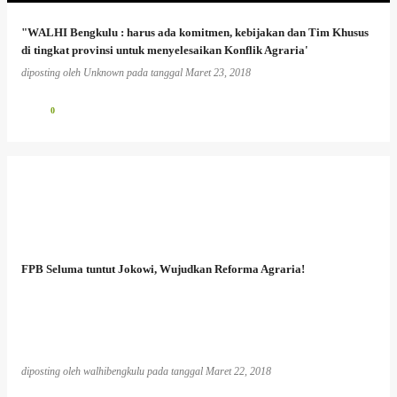
"WALHI Bengkulu : harus ada komitmen, kebijakan dan Tim Khusus
di tingkat provinsi untuk menyelesaikan Konflik Agraria'
diposting oleh
Unknown
pada tanggal
Maret 23, 2018
0
FPB Seluma tuntut Jokowi, Wujudkan Reforma Agraria!
diposting oleh
walhibengkulu
pada tanggal
Maret 22, 2018