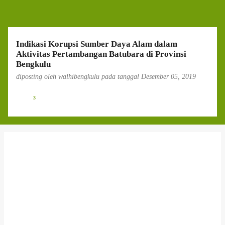
g
a
n
Indikasi Korupsi Sumber Daya Alam dalam
Aktivitas Pertambangan Batubara di Provinsi
Bengkulu
diposting oleh
walhibengkulu
pada tanggal
Desember 05, 2019
3