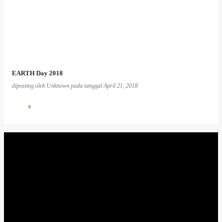
EARTH Day 2018
diposting oleh
Unknown
pada tanggal
April 21, 2018
0