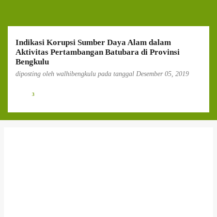
g
a
n
Indikasi Korupsi Sumber Daya Alam dalam
Aktivitas Pertambangan Batubara di Provinsi
Bengkulu
diposting oleh
walhibengkulu
pada tanggal
Desember 05, 2019
3