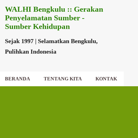
WALHI Bengkulu :: Gerakan
Langsung ke konten utama
Penyelamatan Sumber -
Sumber Kehidupan
Sejak 1997 | Selamatkan Bengkulu,
Pulihkan Indonesia
BERANDA
TENTANG KITA
KONTAK
EKSEKUTIF DAERAH
DEWAN DAERAH
P
o
s
t
i
n