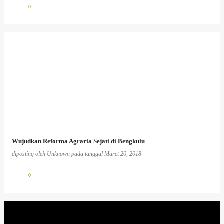
0
Wujudkan Reforma Agraria Sejati di Bengkulu
diposting oleh
Unknown
pada tanggal
Maret 20, 2018
0