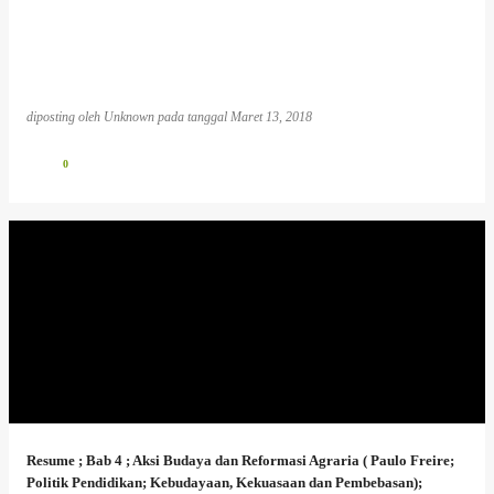
diposting oleh
Unknown
pada tanggal
Maret 13, 2018
0
Resume ; Bab 4 ; Aksi Budaya dan Reformasi Agraria ( Paulo Freire;
Politik Pendidikan; Kebudayaan, Kekuasaan dan Pembebasan);