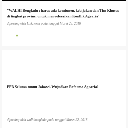
"WALHI Bengkulu : harus ada komitmen, kebijakan dan Tim Khusus
di tingkat provinsi untuk menyelesaikan Konflik Agraria'
diposting oleh
Unknown
pada tanggal
Maret 23, 2018
0
FPB Seluma tuntut Jokowi, Wujudkan Reforma Agraria!
diposting oleh
walhibengkulu
pada tanggal
Maret 22, 2018